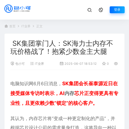
登录
首页
IT业界
正文
SK集团掌门人：SK海力士内存不
玩价格战了！抱紧少数金主大腿
包小可
IT业界
2025-06-07 18:53:12
0
819
电脑知识网6月6日消息，
SK集团会长崔泰源近日在
接受媒体专访时表示，AI
内存
芯片正变得更具有专
业性，且更依赖少数“锁定”的核心客户。
其认为，内存芯片将“变成一种更定制化的产品”，并
根据芯片设计公司的需求量身打造，这将导向一种以