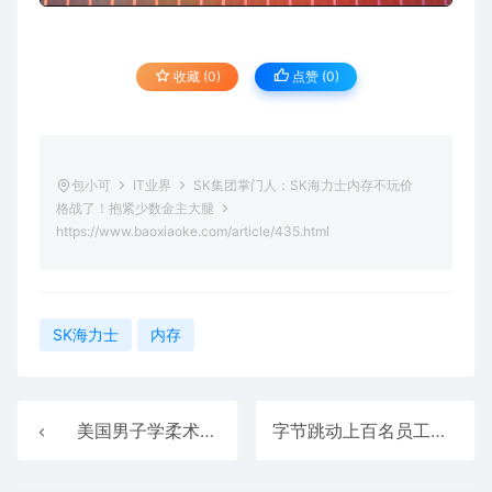
收藏 (0)
点赞 (
0
)
包小可
IT业界
SK集团掌门人：SK海力士内存不玩价
格战了！抱紧少数金主大腿
https://www.baoxiaoke.com/article/435.html
SK海力士
内存
美国男子学柔术被黑带教练“打到”高位截瘫：获赔4亿元
字节跳动上百名员工食物中毒 供应商被告28000元