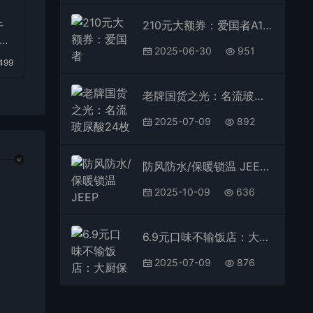
牛
210元大额券：爱国者A108/AG98黄轴机械键盘99/139元官方探底
9.
2025-06-30
951
499
老牌国货之光：名流玻尿酸24枚11.9元刚需速囤（京东32元）
2025-07-09
892
防风防水/保暖锁温 JEEP SPIRIT户外三合一冲锋衣99元冲量
2025-10-09
636
6.9元口味不输饭店：大厨保罗意面经典番茄/黑椒牛肉狂促
2025-07-09
876