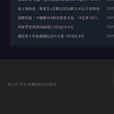
老上海味道：黄老五×五酥坊花生酥12.4元/斤探新低
2025
保暖轻盈！大嘴猴10A秋衣套装大促：14元券 39.1到手
2025
华味亨坚果琥珀核桃仁450g16.9元
2025
橘珍堂十年陈藏橘红切片大促 100克9.9元
2025
包小可-专业.有趣的科技自媒体