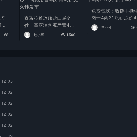
免费试吃：牧谣手撕
肉干4两21.9元 原价4
黑巧
喜马拉雅玫瑰盐口感奇
9
40
妙：高露洁含氟牙膏4
包小可
元/支久违发车
1,168
包小可
1,590
-12-03
-12-02
-12-02
-12-02
-12-02
-11-19