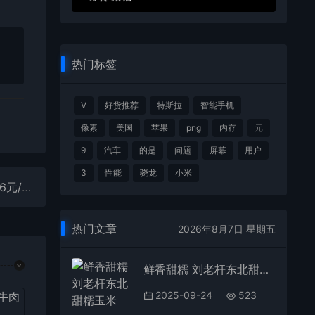
热门标签
V
好货推荐
特斯拉
智能手机
像素
美国
苹果
png
内存
元
9
汽车
的是
问题
屏幕
用户
3
性能
骁龙
小米
栀子花香！超能洗衣液11斤发车：券后39.9元 折合3.6元/斤
热门文章
2026年8月7日 星期五
鲜香甜糯 刘老杆东北甜糯玉米16.9元8穗大促
2025-09-24
523