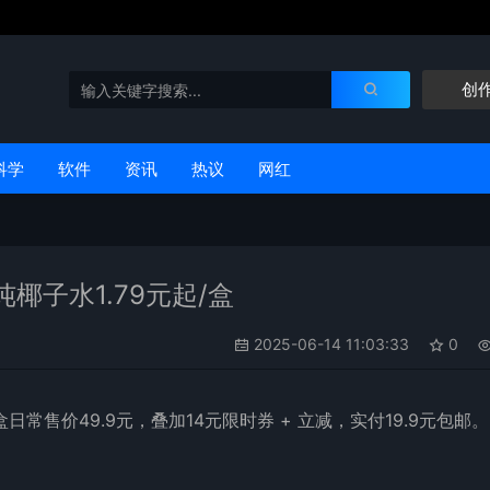
创
科学
软件
资讯
热议
网红
椰子水1.79元起/盒
2025-06-14 11:03:33
0
盒日常售价49.9元，叠加14元限时券 + 立减，实付19.9元包邮。
。