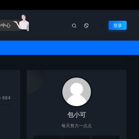
作中心
登录
884
包小可
每天努力一点点