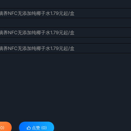
。
0)
点赞 (
0
)