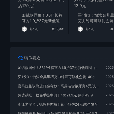
加绒款同价！361°长裤
买1发3：怡浓金典
官方1.9折37元新低速囤
克力纯可可脂礼盒装1
（门店179元）
g 13.9元
包小可
2,331
包小可
猜你喜欢
加绒款同价！361°长裤官方1.9折37元新低速囤（门店179元）
2025
买1发3：怡浓金典黑巧克力纯可可脂礼盒装140g 13.9元
2025
喜马拉雅玫瑰盐口感奇妙：高露洁含氟牙膏4元/支久违发车
2025
免费试吃：牧谣手撕牛肉干4两21.9元 原价49.9
2025
浙江老字号：德辉鲜肉梅干菜小酥饼24元80个发车
2025
麻辣鲜香 明扬牛油火锅底料限量秒杀 6袋到手16.36元
2025