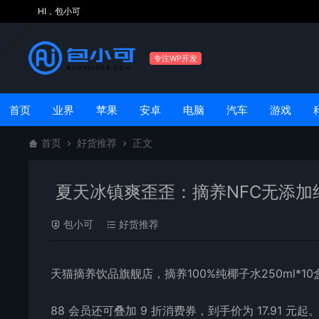
HI，包小可
专注WP开发
首页
业界
苹果
安卓
电脑
汽车
游戏
首页
好货推荐
正文
夏天冰镇爽歪歪：摘养NFC无添加纯
包小可
好货推荐
天猫摘养饮品旗舰店，摘养100%纯椰子水250ml*10
88 会员还可叠加 9 折消费券，到手价为 17.91 元起