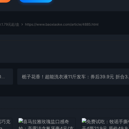
.79元起/盒
https://www.baoxiaoke.com/article/4885.html
促