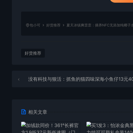
包小可
好货推荐
夏天冰镇爽歪歪：摘养NFC无添加纯椰子水1
好货推荐
没有科技与狠活：抓鱼的猫四味深海小鱼仔13元40包大
相关文章