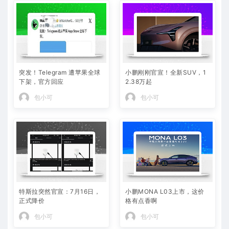
突发！Telegram 遭苹果全球
小鹏刚刚官宣！全新SUV，1
下架，官方回应
2.38万起
包小可
包小可
特斯拉突然官宣：7月16日，
小鹏MONA L03上市，这价
正式降价
格有点香啊
包小可
包小可