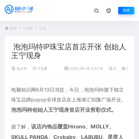
登录
首页
IT业界
正文
泡泡玛特IP珠宝店首店开张 创始人
王宁现身
包小可
IT业界
2025-06-14 11:07:16
0
868
电脑知识网6月13日消息，今日，
泡泡玛特
旗下独立
珠宝品牌popop全球首店在
上海
港汇恒隆广场开业。
泡泡玛特创始人王宁现身首店开业剪彩仪式。
据了解，
该店内饰品覆盖Hirono、MOLLY、
SKULL PANDA、Crybaby、LABUBU、星星人