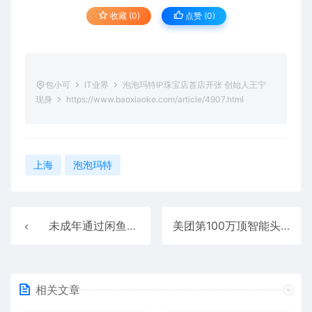
收藏 (0)
点赞 (
0
)
包小可
IT业界
泡泡玛特IP珠宝店首店开张 创始人王宁
现身
https://www.baoxiaoke.com/article/4907.html
上海
泡泡玛特
未成年通过闲鱼代打车套现家里上万元 网友：闲鱼还是太全面了
美团第100万顶智能头盔交付：自带碰撞检测、蓝牙耳机
相关文章