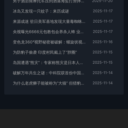
男子酒后骑摩托车压到洒落海蜇打滑摔死 法院判定4方过错
2025-11-20
冰岛又发现一只蚊子：来历成谜
2025-11-17
来源成迷 驻日美军基地发现大量毒蜘蛛：含剧毒黑寡妇
2025-11-17
央视曝光6666元包教包会养杀人蜂 业内公认攻击性最强 连眼镜蛇都吃
2025-11-17
变色龙360°视野秘密被破解：螺旋状视神经是关键
2025-11-16
为防豹子偷袭 印度村民戴上了“脖圈”
2025-11-15
岛国遭遇“熊灾”：专家称熊灾是日本人口减少原因之一
2025-11-15
破解万年共生之谜：中科院获首份中国古代家犬基因组
2025-11-14
为什么老虎狮子能被称为“大猫” 但猎豹偏偏被排除在外
2025-11-14