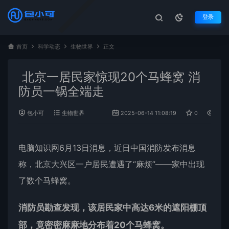
登录
首页
科学动态
生物世界
正文
北京一居民家惊现20个马蜂窝 消
防员一锅全端走
包小可
生物世界
2025-06-14 11:08:19
0
1,00
电脑知识网6月13日消息，近日中国消防发布消息
称，北京大兴区一户居民遭遇了“麻烦”——家中出现
了数个
马蜂窝
。
消防员勘查发现，该居民家中高达6米的遮阳棚顶
部，竟密密麻麻地分布着20个
马蜂
窝。