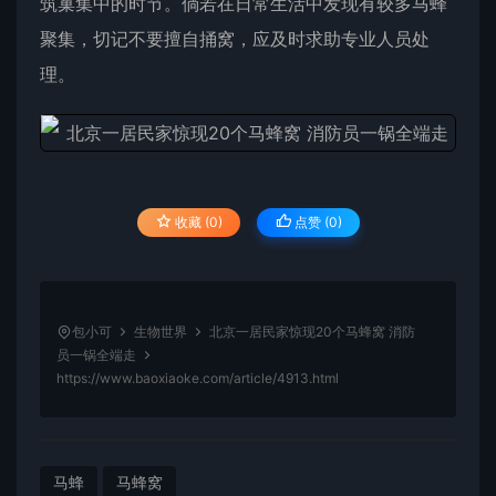
筑巢集中的时节。倘若在日常生活中发现有较多马蜂
聚集，切记不要擅自捅窝，应及时求助专业人员处
理。
收藏 (0)
点赞 (
0
)
包小可
生物世界
北京一居民家惊现20个马蜂窝 消防
员一锅全端走
https://www.baoxiaoke.com/article/4913.html
马蜂
马蜂窝