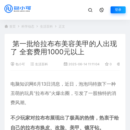
登录
首页
科学动态
生活百科
正文
第一批给拉布布美容美甲的人出现
了 全套费用1000元以上
包小可
生活百科
2025-06-14 11:11:04
0
734
电脑知识网6月13日消息，近日，
泡泡玛特
旗下一种
丑萌的玩具“
拉布布
”火爆出圈，引发了一股独特的消
费风潮。
不少玩家对拉布布展现出了极高的热情，热衷于给
自己的拉布布换皮、改脸、美甲、镶牙钻。