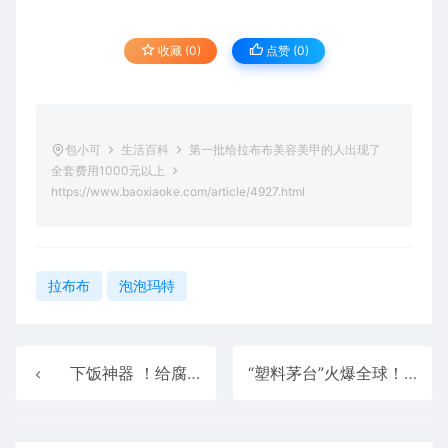
收藏 (0)
点赞 (
0
)
包小可
生活百科
第一批给拉布布美容美甲的人出现了
全套费用1000元以上
https://www.baoxiaoke.com/article/4927.html
拉布布
泡泡玛特
下饭神器 ！给腐乳正名：它可不是致癌毒物
“塑料茅台”火爆全球！泡泡玛特Labubu是怎么做出来的