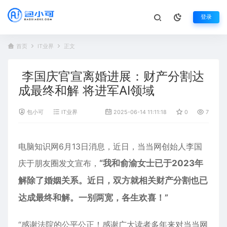
登录
首页
IT业界
正文
李国庆官宣离婚进展：财产分割达
成最终和解 将进军AI领域
包小可
IT业界
2025-06-14 11:11:18
0
711
电脑知识网6月13日消息，近日，
当当网
创始人
李国
庆
于朋友圈发文宣布，
“我和俞渝女士已于2023年
解除了婚姻关系。近日，双方就相关财产分割也已
达成最终和解。一别两宽，各生欢喜！”
“感谢法院的公平公正！感谢广大读者多年来对当当网