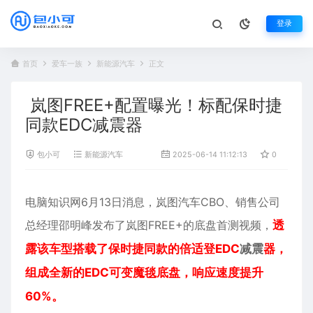
登录
首页
爱车一族
新能源汽车
正文
岚图FREE+配置曝光！标配保时捷
同款EDC减震器
包小可
新能源汽车
2025-06-14 11:12:13
0
76
电脑知识网6月13日消息，岚图汽车CBO、销售公司
总经理邵明峰发布了
岚图FREE+
的底盘首测视频，
透
露该车型搭载了保时捷同款的倍适登EDC
减震
器，
组成全新的EDC可变魔毯底盘，响应速度提升
60%。