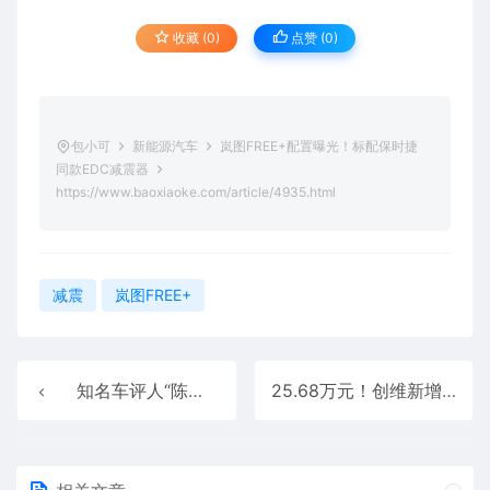
收藏 (0)
点赞 (
0
)
包小可
新能源汽车
岚图FREE+配置曝光！标配保时捷
同款EDC减震器
https://www.baoxiaoke.com/article/4935.html
减震
岚图FREE+
知名车评人“陈震同学”体验7座特斯拉Model Y 网友：犯了天条吗
25.68万元！创维新增HT-i高原版车型：搭载1.5T插混动力