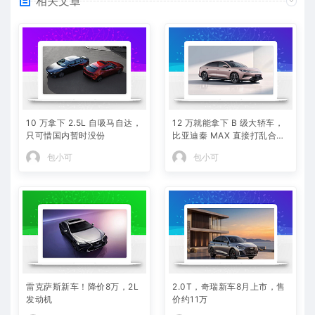
相关文章
10 万拿下 2.5L 自吸马自达，
12 万就能拿下 B 级大轿车，
只可惜国内暂时没份
比亚迪秦 MAX 直接打乱合资
定价逻辑
包小可
包小可
雷克萨斯新车！降价8万，2L
2.0T，奇瑞新车8月上市，售
发动机
价约11万