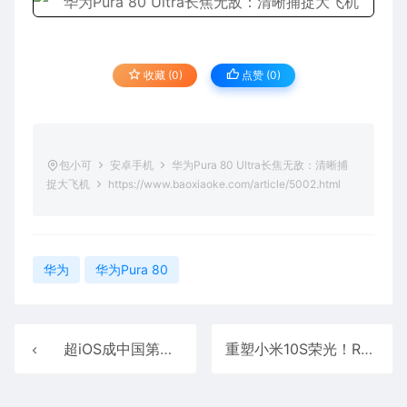
收藏 (0)
点赞 (
0
)
包小可
安卓手机
华为Pura 80 Ultra长焦无敌：清晰捕
捉大飞机
https://www.baoxiaoke.com/article/5002.html
华为
华为Pura 80
超iOS成中国第二！截至2024年底华为出货约1.03亿台搭鸿蒙系统的手机 你贡献几部
重塑小米10S荣光！REDMI K80至尊版音质大升级