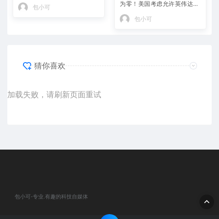
0：英伟达回应
为零！美国考虑允许英伟达对
包小可
华出售H200 性能2倍于H20
包小可
猜你喜欢
加载失败，请刷新页面重试
包小可-专业.有趣的科技自媒体