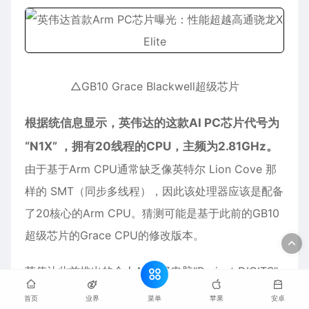
△GB10 Grace Blackwell超级芯片
根据统信息显示，英伟达的这款AI PC芯片代号为
“N1X” ，拥有20线程的CPU，主频为2.81GHz。
由于基于Arm CPU通常缺乏像英特尔 Lion Cove 那
样的 SMT（同步多线程），因此该处理器应该是配备
了20核心的Arm CPU。猜测可能是基于此前的GB10
超级芯片的Grace CPU的修改版本。
英伟达此前推出的个人AI 超级电脑“Project DIGITS”
（DGX Spark ）所搭载的GB10 Grace Blackwell超
菜单
首页
业界
苹果
安卓