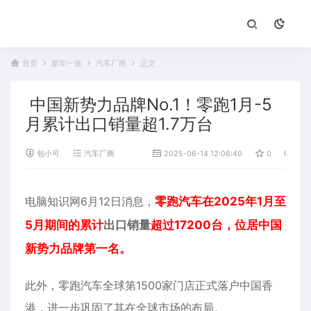
首页
爱车一族
汽车厂商
正文
中国新势力品牌No.1！零跑1月-5
月累计出口销量超1.7万台
包小可
汽车厂商
2025-06-14 12:06:40
0
747
电脑知识网6月12日消息，
零跑汽车在2025年1月至
5月期间的累计
出口
销量
超过17200台，位居中国
新势力品牌第一名。
此外，零跑汽车全球第1500家门店正式落户中国香
港，进一步巩固了其在全球市场的布局。