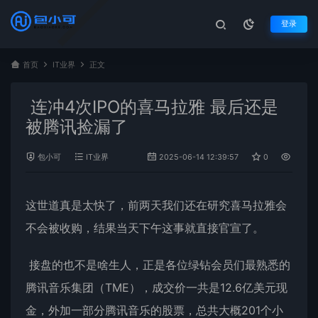
登录
首页
IT业界
正文
连冲4次IPO的喜马拉雅 最后还是
被腾讯捡漏了
包小可
IT业界
2025-06-14 12:39:57
0
969
这世道真是太快了，前两天我们还在研究
喜马拉雅
会
不会被收购，结果当天下午这事就直接官宣了。
接盘的也不是啥生人，正是各位绿钻会员们最熟悉的
腾讯
音乐集团（TME），成交价一共是12.6亿美元现
金，外加一部分腾讯音乐的股票，总共大概201个小