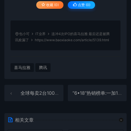
收藏 (0)
点赞 (
0
)
包小可
IT业界
连冲4次IPO的喜马拉雅 最后还是被腾
讯捡漏了
https://www.baoxiaoke.com/article/5139.html
喜马拉雅
腾讯
全球每卖2台100吋就有1台是海信！Omdia揭晓世界第一统治力
“6•18”热销榜单:一加13、iQOO13等上榜 iPhone 16e成“小透明”
相关文章