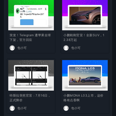
突发！Telegram 遭苹果全球
小鹏刚刚官宣！全新SUV，1
下架，官方回应
2.38万起
包小可
包小可
特斯拉突然官宣：7月16日，
小鹏MONA L03上市，这价
正式降价
格有点香啊
包小可
包小可