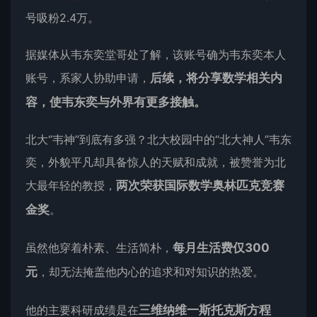
号吸粉2.4万。
据媒体从韦东奕堂哥处了解，该账号确为韦东奕本人
账号，系家人协助申请，
后续，将分享
数学
相关内
容，使韦东奕与外界有更多接触。
北大“韦神”到底有多强？北大校园中的“北大神人”韦东
奕，外貌平凡却具备惊人的天赋和成就，被赞誉为北
大最年轻的教授，
两次荣获国际数学奥林匹克竞赛
金奖
。
虽然他穿着朴素、生活简朴，
每月生活费仅300
元
，却无法掩盖他内心的追求和对知识的热爱。
他的主要科研成绩是在
三维纳维一斯托克斯方程