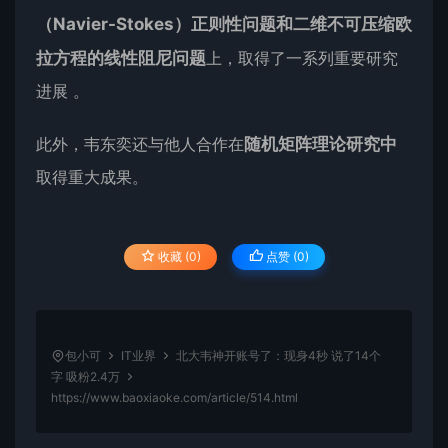
（Navier-Stokes）正则性问题和二维不可压缩欧
拉方程的线性阻尼问题
上，取得了一系列重要研究
进展 。
此外，韦东奕还与他人合作在
随机矩阵理论研究中
取得重大成果。
收藏 (0)
点赞 (
0
)
包小可
IT业界
北大韦神开账号了：现身4秒 说了14个
字 吸粉2.4万
https://www.baoxiaoke.com/article/514.html