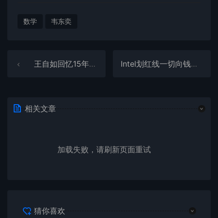
数学
韦东奕
王自如回忆15年过往：更愿意去怀念刚刚创业的日子
Intel划红线一切向钱看：项目没50%毛利一概免谈！
相关文章
加载失败，请刷新页面重试
猜你喜欢