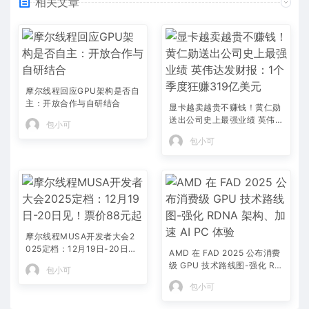
相关文章
摩尔线程回应GPU架构是否自
主：开放合作与自研结合
显卡越卖越贵不赚钱！黄仁勋
送出公司史上最强业绩 英伟达
包小可
发财报：1个季度狂赚319亿
包小可
美元
摩尔线程MUSA开发者大会2
025定档：12月19日-20日
AMD 在 FAD 2025 公布消费
见！票价88元起
级 GPU 技术路线图-强化 RD
包小可
NA 架构、加速 AI PC 体验
包小可