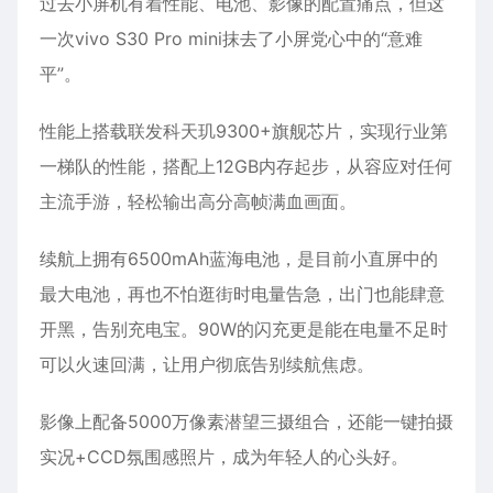
过去小屏机有着性能、电池、影像的配置痛点，但这
一次vivo S30 Pro mini抹去了小屏党心中的“意难
平”。
性能上搭载联发科天玑9300+旗舰芯片，实现行业第
一梯队的性能，搭配上12GB内存起步，从容应对任何
主流手游，轻松输出高分高帧满血画面。
续航上拥有6500mAh蓝海电池，是目前小直屏中的
最大电池，再也不怕逛街时电量告急，出门也能肆意
开黑，告别充电宝。90W的闪充更是能在电量不足时
可以火速回满，让用户彻底告别续航焦虑。
影像上配备5000万像素潜望三摄组合，还能一键拍摄
实况+CCD氛围感照片，成为年轻人的心头好。