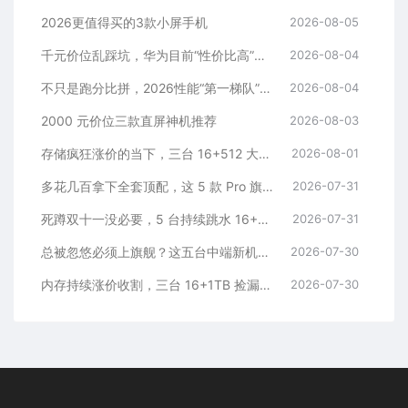
2026更值得买的3款小屏手机
2026-08-05
千元价位乱踩坑，华为目前“性价比高”的3款手机
2026-08-04
不只是跑分比拼，2026性能“第一梯队”的旗舰手机
2026-08-04
2000 元价位三款直屏神机推荐
2026-08-03
存储疯狂涨价的当下，三台 16+512 大存储旗舰，一步告别清内存内耗
2026-08-01
多花几百拿下全套顶配，这 5 款 Pro 旗舰，一步到位用好多年
2026-07-31
死蹲双十一没必要，5 台持续跳水 16+512 机型，一步稳用五年
2026-07-31
总被忽悠必须上旗舰？这五台中端新机，踏踏实实流畅五年
2026-07-30
内存持续涨价收割，三台 16+1TB 捡漏神机，安稳流畅用五年
2026-07-30