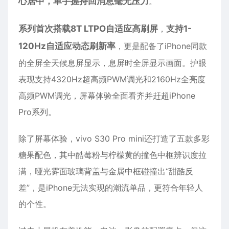
心居中，单手握持回消息毫无压力
。
系列首次搭载8T LTPO自适应高刷屏
，
支持1-
120Hz自适应动态刷新率
，更是配备了iPhone同款
的全屏全天候息屏显示，息屏时全屏显示画面。护眼
表现支持4320Hz超高频PWM调光和2160Hz全亮度
高频PWM调光，屏幕体验全面看齐并赶超iPhone
Pro系列。
除了屏幕体验，vivo S30 Pro mini还打造了五款多彩
糖果配色，其中酷莓粉与柠檬黄的撞色中框辨识度拉
满，哑光雾面玻璃背盖与金属中框碰撞出“甜酷反
差”，是iPhone无法实现的潮流单品，更符合年轻人
的个性。