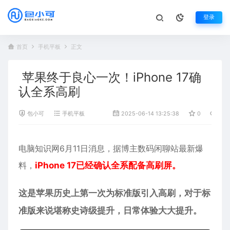
登录
首页
手机平板
正文
苹果终于良心一次！iPhone 17确
认全系高刷
包小可
手机平板
2025-06-14 13:25:38
0
784
电脑知识网6月11日消息，据博主数码闲聊站最新爆
料，
iPhone 17已经确认全系配备高刷屏。
这是
苹果
历史上第一次为标准版引入高刷，对于标
准版来说堪称史诗级提升，日常体验大大提升。