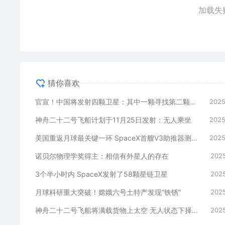
加载失
猜你喜欢
官宣！中国将发射四颗卫星：其中一颗寻找第二颗地球
2025
神舟二十二号飞船计划于11月25日发射：无人乘坐
2025
美国重返月球最关键一环 SpaceX首艘V3助推器测试期间爆炸
2025
诺贝尔物理学奖得主：相信有外星人的存在
2025
3个半小时内 SpaceX发射了58颗星链卫星
2025
月球科研重大突破！嫦娥六号土特产发现“铁锈”
2025
神舟二十二号飞船将满载货物上太空 无人状态下择机发射
2025