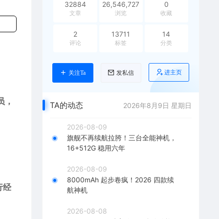
32884
26,546,727
0
文章
浏览
收藏
2
13711
14
评论
标签
分类
。
进主页
关注Ta
发私信
员，
TA的动态
2026年8月9日 星期日
2026-08-09
旗舰不再续航拉胯！三台全能神机，
16+512G 稳用六年
2026-08-09
8000mAh 起步卷疯！2026 四款续
行经
航神机
2026-08-08