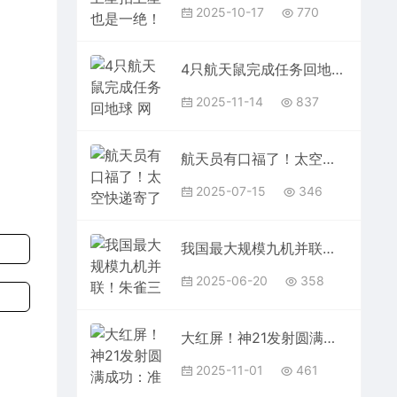
2025-10-17
770
4只航天鼠完成任务回地球 网友：鼠鼠我啊回地球了
2025-11-14
837
航天员有口福了！太空快递寄了麻婆豆腐、番茄鸡蛋等国民菜
2025-07-15
346
我国最大规模九机并联！朱雀三号可复用火箭一级地面点火成功
2025-06-20
358
大红屏！神21发射圆满成功：准确进入预定轨道
2025-11-01
461