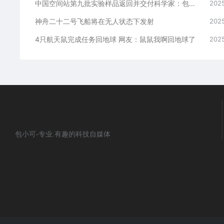
中国空间站第九批实验样品返回并交付科学家：包含四只太空小鼠
2025
神舟二十二号飞船将在无人状态下发射
2025
4只航天鼠完成任务回地球 网友：鼠鼠我啊回地球了
2025
包小可-专业.有趣的科技自媒体