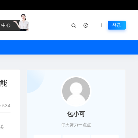
作中心
登录
可能
534
包小可
每天努力一点点
关