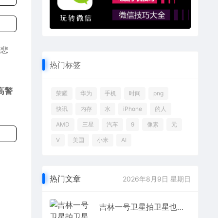
感悲
热门标签
高警
荣耀
华为
手机
时间
png
快讯
内存
水
iPhone
的人
AMD
三星
汽车
9
像素
元
V
美国
小米
AI
热门文章
2026年8月9日 星期日
吉林一号卫星拍卫星也是一绝！看这四张神奇的“太空照”