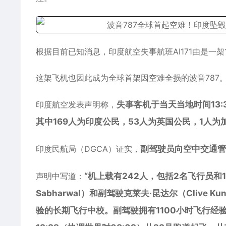
根据目前已知消息，印度航空失事航班AI171由是一架1
这架飞机也因此成为全球首架因空难全损的
波音
787。 ​
印度航空发表声明称，
失事客机于当天当地时间13
其中169人为印度公民，53人为英国公民，1人
印度民航局（DGCA）证实，
副驾驶员向空中交通管
声明中写道：
“机上载有242人，包括2名飞行员和
Sabharwal）和副驾驶克莱夫·昆达尔（Clive
验的长期飞行中校。副驾驶拥有1100小时飞行经