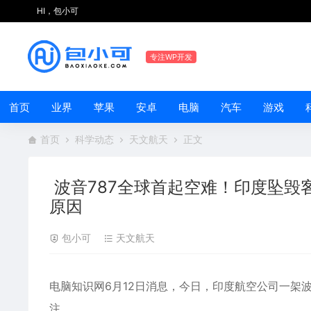
HI，包小可
专注WP开发
首页
业界
苹果
安卓
电脑
汽车
游戏
首页
科学动态
天文航天
正文
波音787全球首起空难！印度坠毁
原因
包小可
天文航天
电脑知识网6月12日消息，今日，印度航空公司一架
波
注。