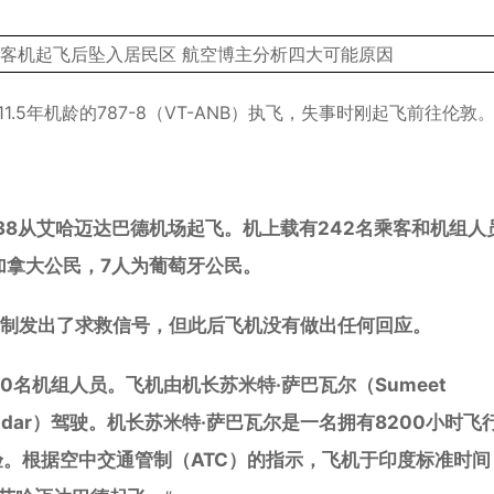
1.5年机龄的787-8（VT-ANB）执飞，失事时刚起飞前往伦敦
​​
:38从艾哈迈达巴德机场起飞。机上载有242名乘客和机组人
为加拿大公民，7人为葡萄牙公民。
制发出了求救信号，但此后飞机没有做出任何回应。
10名机组人员。飞机由机长苏米特·萨巴瓦尔（Sumeet
 Kundar）驾驶。机长苏米特·萨巴瓦尔是一名拥有8200小时飞
验。根据空中交通管制（ATC）的指示，飞机于印度标准时间