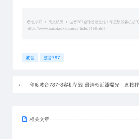
包小可
天文航天
波音787全球首起空难！印度坠毁客机起
https://www.baoxiaoke.com/article/5196.html
波音
波音787
印度波音787-8客机坠毁 最清晰近照曝光：直接摔到楼顶
相关文章