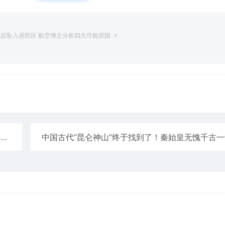
飞后坠入居民区 航空博主分析四大可能原因
上
中国古代“昆仑神山”终于找到了！秦始皇无愧千古