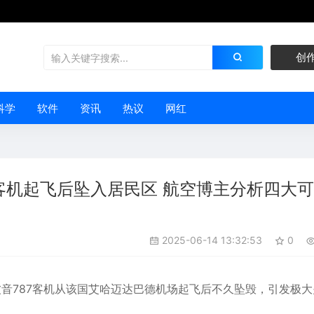
创
科学
软件
资讯
热议
网红
客机起飞后坠入居民区 航空博主分析四大
2025-06-14 13:32:53
0
音787
客机从该国艾哈迈达巴德机场起飞后不久坠毁，引发极大