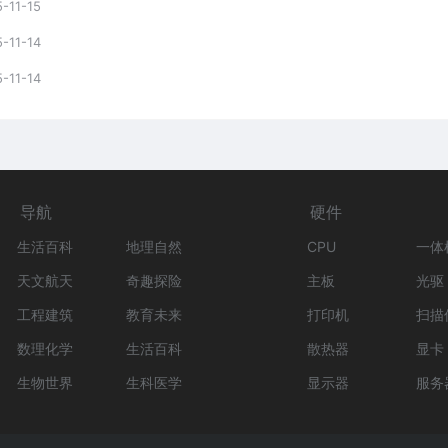
-11-15
-11-14
-11-14
导航
硬件
生活百科
地理自然
CPU
一体
天文航天
奇趣探险
主板
光驱
工程建筑
教育未来
打印机
扫描
数理化学
生活百科
散热器
显卡
生物世界
生科医学
显示器
服务