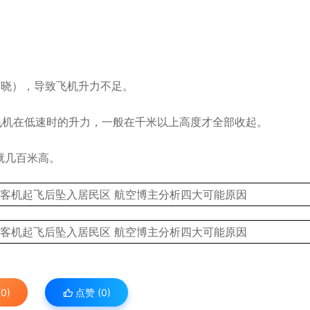
知晓），导致飞机升力不足。
飞机在低速时的升力，一般在千米以上高度才全部收起。
就几百米高。
0)
点赞 (
0
)