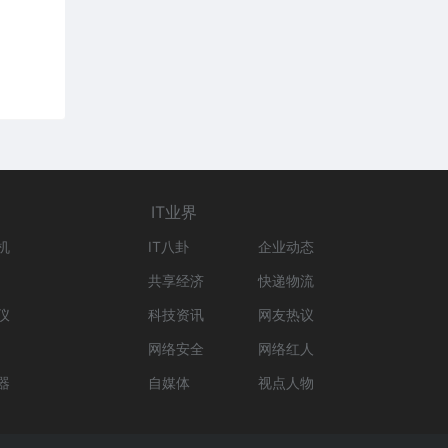
IT业界
机
IT八卦
企业动态
共享经济
快递物流
仪
科技资讯
网友热议
网络安全
网络红人
器
自媒体
视点人物