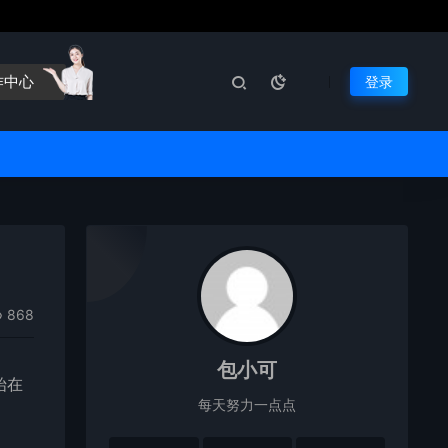
作中心
登录
868
包小可
始在
每天努力一点点
。