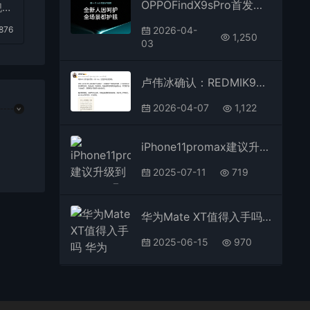
OPPOFindX9sPro首发天马U9Pro：新一代1nit明眸护眼屏
舰手
876
2026-04-
1,250
03
卢伟冰确认：REDMIK90Max不是至尊版！定位更高
2026-04-07
1,122
iPhone11promax建议升级到ios 17.2吗
2025-07-11
719
华为Mate XT值得入手吗 华为Mate XT上手体验
2025-06-15
970