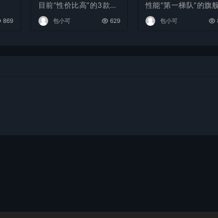
目前“性价比高”的3款手
性能“第一梯队”的旗
机
机
869
包小可
629
包小可