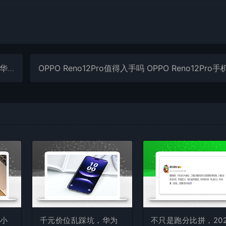
介绍
款小
千元价位乱踩坑，华为
不只是跑分比拼，202