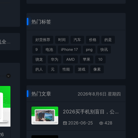
热门标签
好货推荐
时间
汽车
价格
的是
OPPO Reno12Pro值得入手吗 OPPO Reno12Pro手机全方位测评
9
电池
iPhone 17
png
快讯
骁龙
华为
AMD
苹果
10
的人
元
性能
游戏
像素
热门文章
2026年8月6日 星期四
2026买手机别盲目，公认“十全九美”的5款手机，512GB重点推荐
2026-06-25
428
6