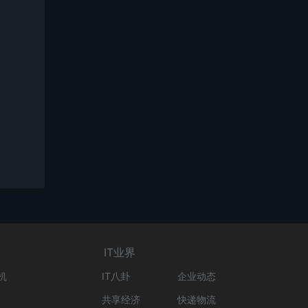
IT业界
机
IT八卦
企业动态
共享经济
快递物流