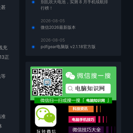
别乱吹大电池，实测 8 月手机续航排
天甚
行榜！
2026-08-05
微信2026最新版本
2026-08-05
pdfgear电脑版 v2.1.18官方版
线充
13正
光等
精准
体