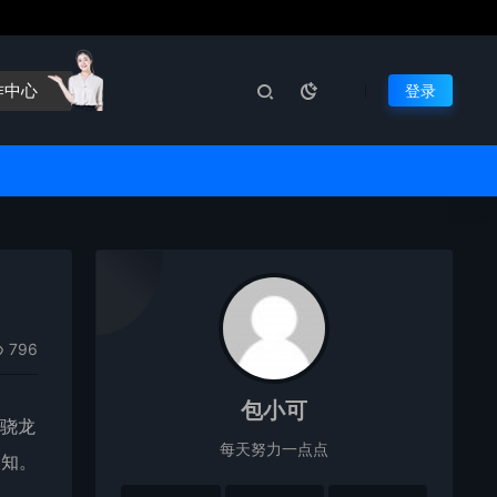
作中心
登录
796
包小可
了骁龙
每天努力一点点
便知。