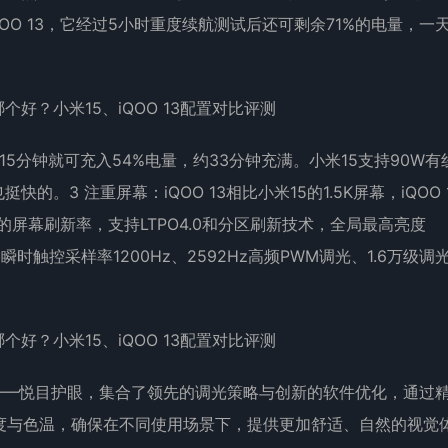
QOO 13，它经过5小时重度续航测试后还可剩余71%的电量，一
，15分钟就可充入54%电量，约33分钟充满。小米15支持90W有
。3 注重屏幕：iQOO 13相比小米15的1.5K屏幕，iQOO 
z的屏幕刷新率，支持LTPO4.0和分区刷新技术，全局最高亮度
3色域、瞬时触控采样率1200Hz、2592Hz高频PWM调光、1.6万级调
IP——悦目护眼，集合了领先的调光策略与创新的软件优化，通过
度与色温，确保在不同使用场景下，提供更加舒适、自然的视觉