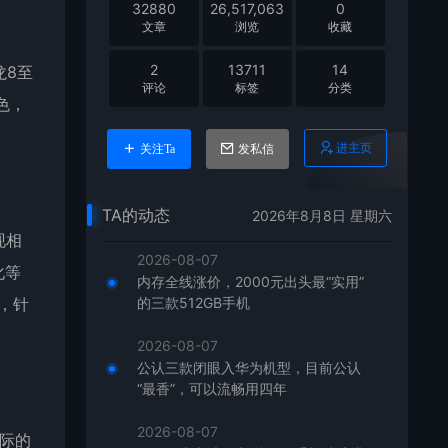
32880
26,517,063
0
文章
浏览
收藏
2
13711
14
龙8至
评论
标签
分类
色，
进主页
关注Ta
发私信
TA的动态
2026年8月8日 星期六
现相
2026-08-07
化等
内存全线涨价，2000元出头最“实用”
，针
的三款512GB手机
2026-08-07
公认三款闭眼入华为机型，目前公认
“最香”，可以流畅用四年
2026-08-07
实际的