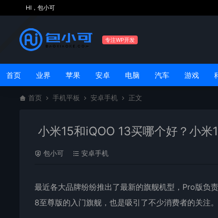
HI，包小可
专注WP开发
首页
业界
苹果
安卓
电脑
汽车
游戏
首页
手机平板
安卓手机
正文
小米15和iQOO 13买哪个好？小米1
包小可
安卓手机
最近各大品牌纷纷推出了最新的旗舰机型，Pro版负
8至尊版的入门旗舰，也是吸引了不少消费者的关注