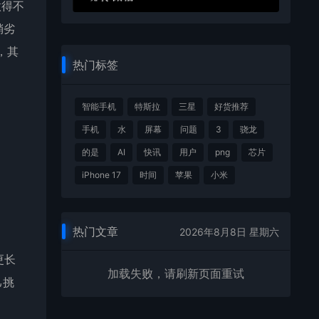
做得不
稍劣
，其
热门标签
智能手机
特斯拉
三星
好货推荐
手机
水
屏幕
问题
3
骁龙
的是
AI
快讯
用户
png
芯片
iPhone 17
时间
苹果
小米
热门文章
2026年8月8日 星期六
更长
加载失败，请刷新页面重试
己挑