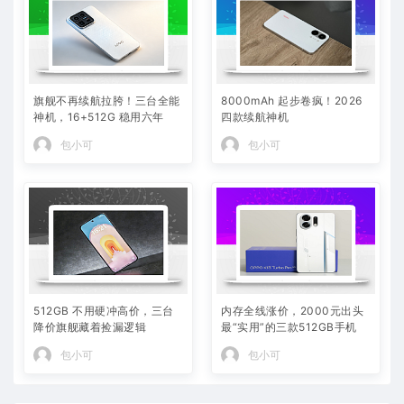
旗舰不再续航拉胯！三台全能
8000mAh 起步卷疯！2026
神机，16+512G 稳用六年
四款续航神机
包小可
包小可
512GB 不用硬冲高价，三台
内存全线涨价，2000元出头
降价旗舰藏着捡漏逻辑
最“实用”的三款512GB手机
包小可
包小可