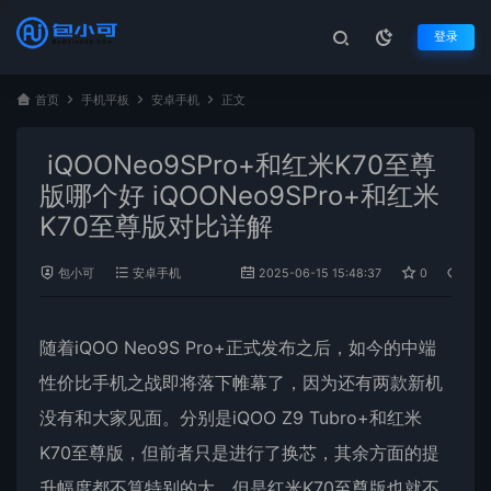
登录
首页
手机平板
安卓手机
正文
iQOONeo9SPro+和红米K70至尊
版哪个好 iQOONeo9SPro+和红米
K70至尊版对比详解
包小可
安卓手机
2025-06-15 15:48:37
0
954
随着iQOO Neo9S Pro+正式发布之后，如今的中端
性价比手机之战即将落下帷幕了，因为还有两款新机
没有和大家见面。分别是iQOO Z9 Tubro+和
红米
K70
至尊版
，但前者只是进行了换芯，其余方面的提
升幅度都不算特别的大。但是红米K70至尊版也就不