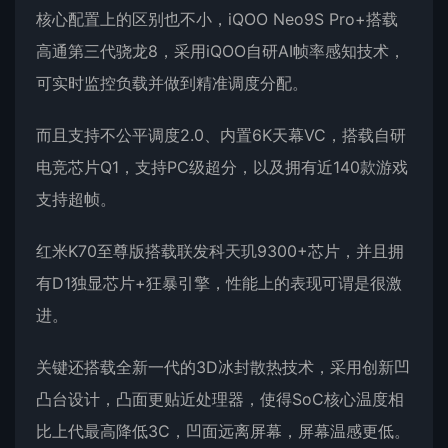
核心配置上的区别也不小，iQOO Neo9S Pro+搭载
高通第三代骁龙8，采用iQOO自研AI帧率感知技术，
可实时监控负载并做到精准调度分配。
而且支持不公平调度2.0、内置6K天幕VC，搭载自研
电竞芯片Q1，支持PC级超分，以及拥有近140款游戏
支持超帧。
红米K70至尊版搭载联发科天玑9300+芯片，并且拥
有D1独显芯片+狂暴引擎，性能上的表现可谓是很激
进。
关键还搭载全新一代的3D冰封散热技术，采用创新凹
凸台设计，凸面更贴近处理器，使得SoC核心温度相
比上代最高降低3C，凹面远离屏幕，屏幕温感更低。