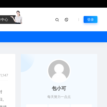
作中心
登录
1,147
包小可
对
每天努力一点点
归。