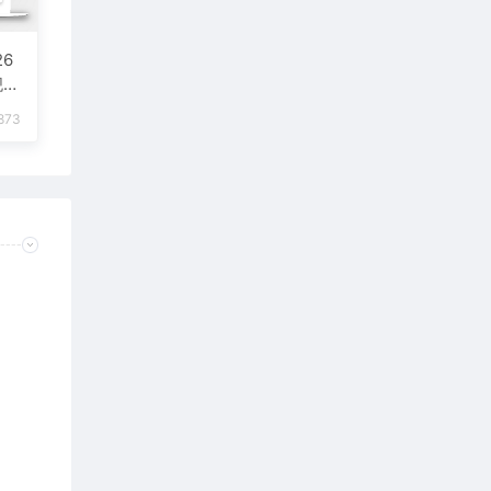
6
舰手
873