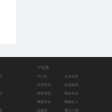
IT业界
机
IT八卦
企业动态
共享经济
快递物流
仪
科技资讯
网友热议
网络安全
网络红人
器
自媒体
视点人物