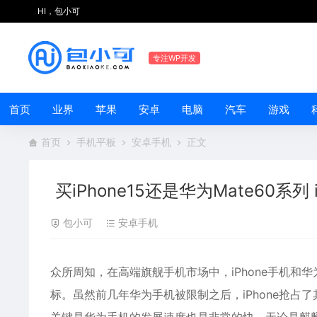
HI，包小可
专注WP开发
首页
业界
苹果
安卓
电脑
汽车
游戏
首页
手机平板
安卓手机
正文
买iPhone15还是华为Mate60系列 
包小可
安卓手机
众所周知，在高端旗舰手机市场中，iPhone手机
标。虽然前几年华为手机被限制之后，iPhone抢