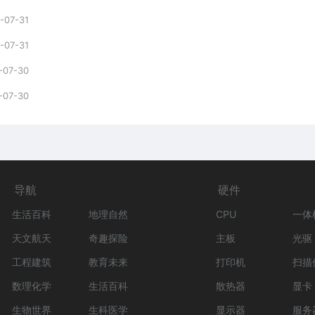
-07-31
-07-31
-07-30
-07-30
导航
硬件
生活百科
地理自然
CPU
一体
天文航天
奇趣探险
主板
光驱
工程建筑
教育未来
打印机
扫描
数理化学
生活百科
散热器
显卡
生物世界
生科医学
显示器
服务