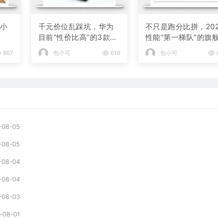
款小
千元价位乱踩坑，华为
不只是跑分比拼，202
目前“性价比高”的3款手
性能“第一梯队”的旗
机
机
867
包小可
619
包小可
-08-05
-08-05
-08-04
-08-04
-08-03
-08-01