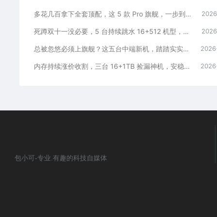
多花几百拿下全套顶配，这 5 款 Pro 旗舰，一步到位用好多年
2026
死蹲双十一没必要，5 台持续跳水 16+512 机型，一步稳用五年
2026
总被忽悠必须上旗舰？这五台中端新机，踏踏实实流畅五年
2026
内存持续涨价收割，三台 16+1TB 捡漏神机，安稳流畅用五年
2026
包小可-专业.有趣的科技自媒体