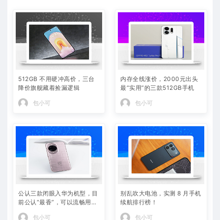
512GB 不用硬冲高价，三台
内存全线涨价，2000元出头
降价旗舰藏着捡漏逻辑
最“实用”的三款512GB手机
包小可
包小可
公认三款闭眼入华为机型，目
别乱吹大电池，实测 8 月手机
前公认“最香”，可以流畅用四
续航排行榜！
年
包小可
包小可