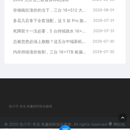
存储疯狂涨价的当下，三台 16+512 大存储旗舰，一步告别清内存内耗
2026-08-01
多花几百拿下全套顶配，这 5 款 Pro 旗舰，一步到位用好多年
2026-07-31
死蹲双十一没必要，5 台持续跳水 16+512 机型，一步稳用五年
2026-07-31
总被忽悠必须上旗舰？这五台中端新机，踏踏实实流畅五年
2026-07-30
内存持续涨价收割，三台 16+1TB 捡漏神机，安稳流畅用五年
2026-07-30
包小可-专业.有趣的科技自媒体
© 2020 包小可-专业.有趣的科技自媒体. All rights reserved
网站地
图
粤ICP备2024184932号-1