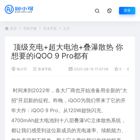
登录
首页
手机平板
安卓手机
正文
顶级充电+超大电池+叠瀑散热 你
想要的iQOO 9 Pro都有
包小可
安卓手机
2025-06-15 17:47:06
0
1,35
时间来到2022年，各大厂商也开始准备用全新的“大
招”开启新的征程。昨晚，
iQOO
为我们带来了它的开
年大作：iQOO
9
Pro
。从120W超快闪充、
4700mAh
超大电池
到十八层叠瀑VC立体散热系统，
都让我们感受到这位新成员的充电速率、续航能力、