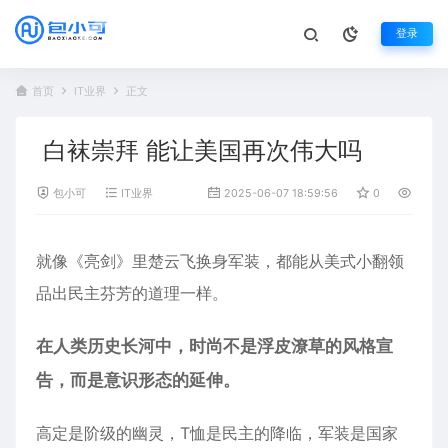
登录
首页
IT业界
正文
白袜崇拜 能让美国再次伟大吗
包小可
IT业界
2025-06-07 18:59:56
0
693
就像《亮剑》里楚云飞换身军装，都能从美式小翻领
品出民主芬芳的道理一样。
在人类历史长河中，时尚不是浮皮潦草的风格宣
告，而是意识形态的延伸。
高定是阶级的幽灵，T恤是民主的降临，军装是国家