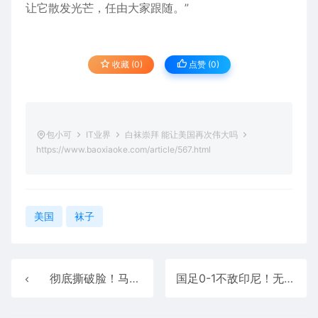
让它散发光芒，任由大家跟随。”
收藏 (0)
点赞 (
0
)
包小可
IT业界
白袜崇拜 能让美国再次伟大吗
https://www.baoxiaoke.com/article/567.html
美国
袜子
彻底撕破脸！马斯克怒斥特朗普忘恩负义：没有我 他赢不了大选
国足0-1不敌印尼！无缘2026世界杯