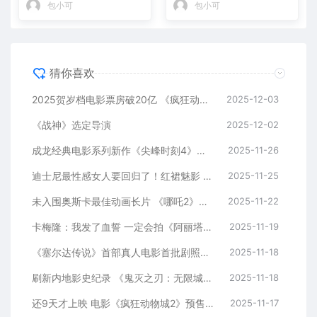
包小可
包小可
猜你喜欢
2025贺岁档电影票房破20亿 《疯狂动物城2》领跑
2025-12-03
《战神》选定导演
2025-12-02
成龙经典电影系列新作《尖峰时刻4》确认推进中！双主角均回归
2025-11-26
迪士尼最性感女人要回归了！红裙魅影 新项目筹备中
2025-11-25
未入围奥斯卡最佳动画长片 《哪吒2》出品方回应
2025-11-22
卡梅隆：我发了血誓 一定会拍《阿丽塔2》
2025-11-19
《塞尔达传说》首部真人电影首批剧照来了：塞尔达、林克亮相
2025-11-18
刷新内地影史纪录 《鬼灭之刃：无限城篇》上映5天票房破4亿
2025-11-18
还9天才上映 电影《疯狂动物城2》预售票房已破1000万
2025-11-17