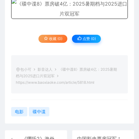
收藏 (0)
点赞 (
0
)
包小可
影音达人
《碟中谍8》票房破4亿：2025暑期
档与2025进口片双冠军
https://www.baoxiaoke.com/article/5818.html
电影
碟中谍
《哪吒2》海外票房将超1亿美元 近20年来最高 光线传媒涨超15%
中国影史票房冠军！《哪吒2》衍生品销售额预计超一千亿