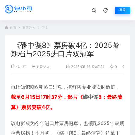
登录
首页
影音达人
正文
《碟中谍8》票房破4亿：2025暑
期档与2025进口片双冠军
包小可
影音达人
2025-06-16 12:47:31
0
1,31
电脑知识网6月16日消息，据灯塔专业版实时数据，
截至6月15日17时37分，影片《
碟中谍
8：最终清
算》票房突破4亿。
该
电影
成为今年进口片票房冠军，也领跑2025年暑期
档票房榜！本月初，《碟中谍8：最终清算》还拿下