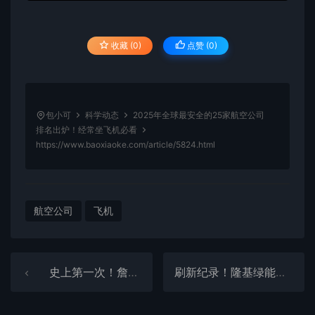
收藏 (0)
点赞 (
0
)
包小可
科学动态
2025年全球最安全的25家航空公司
排名出炉！经常坐飞机必看
https://www.baoxiaoke.com/article/5824.html
航空公司
飞机
史上第一次！詹姆斯韦布望远镜直接拍到了两颗系外行星
刷新纪录！隆基绿能商用尺寸叠层电池转化效率达33%