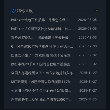
猜你喜欢
imToken钱包下载后第一件事怎么做？安全备份助记词是关键
2026-03-05
imToken 2.0国际版社交功能详解：如何通过好友找回钱包？
2026-03-05
造价超170亿元！挪威修建世界最长最深海底公路隧道
2025-12-03
6小时告破30年数学难题 亚里士多德一夜成名
2025-12-03
巴西女子生了一对双胞胎 两孩子父亲竟不是同一人！
2025-12-02
执行半径20千米！国内首款电力遥感监测领域系留飞艇首飞
2025-12-02
全国入冬进程图来了：南方多地提前入冬
2025-11-27
MIT新研究：AI已经可以取代美国11.7%劳动力
2025-11-27
如果身上有这个特点 小心自己是“吸渣体质”
2025-11-27
严重威胁本土动物 新西兰将在2050年前消灭240万只野猫
2025-11-25