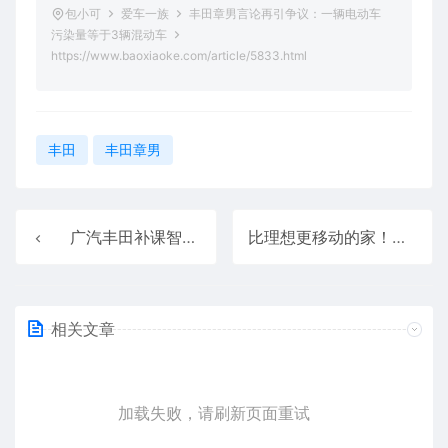
包小可
爱车一族
丰田章男言论再引争议：一辆电动车
污染量等于3辆混动车
https://www.baoxiaoke.com/article/5833.html
丰田
丰田章男
广汽丰田补课智能化 起点是华为和Momenta
比理想更移动的家！零跑C16五座版一个功能被车评人集体吹爆
相关文章
加载失败，请刷新页面重试