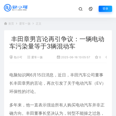
登录
首页
爱车一族
正文
丰田章男言论再引争议：一辆电动
车污染量等于3辆混动车
包小可
爱车一族
2025-06-16 13:05:57
0
1,09
电脑知识网6月15日消息，近日，
丰田
汽车公司董事
长
丰田章男
的言论，再次引发了关于电动汽车（EV）
环保性的讨论。
多年来，他一直表示强迫所有人购买电动汽车并非正
确方向。丰田董事长坚决认为，转型不能操之过急，