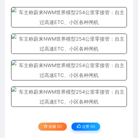
收藏 (0)
点赞 (
0
)