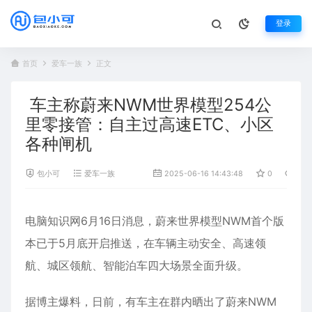
登录
首页
爱车一族
正文
车主称蔚来NWM世界模型254公
里零接管：自主过高速ETC、小区
各种闸机
包小可
爱车一族
2025-06-16 14:43:48
0
812
电脑知识网6月16日消息，
蔚来
世界模型NWM首个版
本已于5月底开启推送，在车辆主动安全、高速领
航、城区领航、智能泊车四大场景全面升级。
据博主爆料，日前，有车主在群内晒出了蔚来NWM