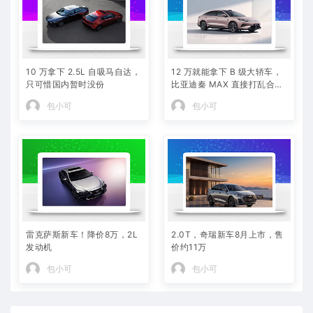
10 万拿下 2.5L 自吸马自达，
12 万就能拿下 B 级大轿车，
只可惜国内暂时没份
比亚迪秦 MAX 直接打乱合资
定价逻辑
包小可
包小可
雷克萨斯新车！降价8万，2L
2.0T，奇瑞新车8月上市，售
发动机
价约11万
包小可
包小可