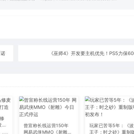
承诺
《巫师4》开发要主机优先！PS5力保6
马修
发者
曾宣称长线运营150年
玩家已苦等5年：《
网易武侠MMO《射雕》
王子：时之砂》重制