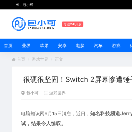
HI，包小可
专注WP开发
首页
业界
苹果
安卓
电脑
汽车
游戏
首页
游戏世界
正文
很硬很坚固！Switch 2屏幕惨遭
包小可
游戏世界
电脑知识网6月15日消息，近日，
知名科技频道Jerry
试，结果令人惊叹。