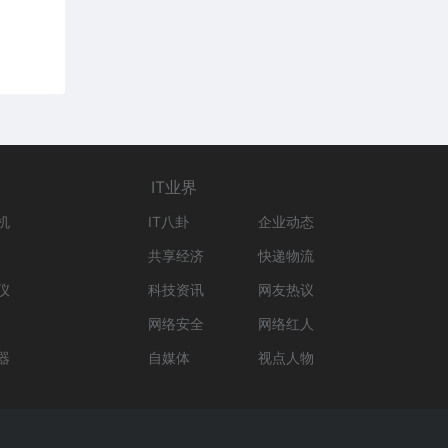
IT业界
机
IT八卦
企业动态
共享经济
快递物流
仪
科技资讯
网友热议
网络安全
网络红人
器
自媒体
视点人物