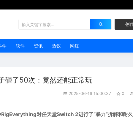
创
科学
软件
资讯
热议
网红
锤子砸了50次：竟然还能正常玩
2025-06-16 15:00:37
0
RigEverything对任天堂
Switch 2
进行了“暴力”拆解和耐