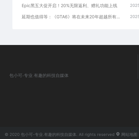
Epic黑五大促开启！20%无限返利、赠礼功能上线
2025
延期也值得等：《GTA6》将在未来20年超越所有其他游戏！
2025
包小可-专业.有趣的科技自媒体
© 2020 包小可-专业.有趣的科技自媒体. All rights reserved
网站地图