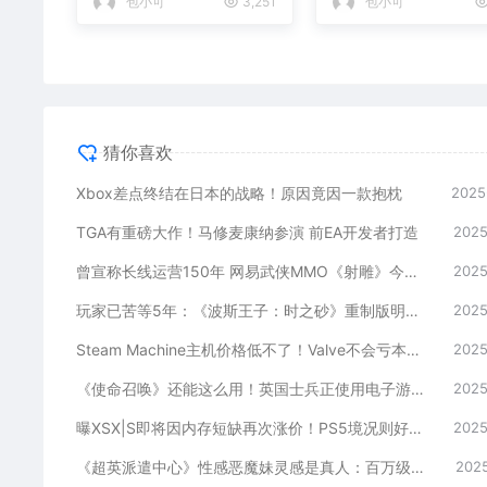
包小可
3,251
包小可
猜你喜欢
Xbox差点终结在日本的战略！原因竟因一款抱枕
2025
TGA有重磅大作！马修麦康纳参演 前EA开发者打造
2025
曾宣称长线运营150年 网易武侠MMO《射雕》今日正式停运
2025
玩家已苦等5年：《波斯王子：时之砂》重制版明年初发布！
2025
Steam Machine主机价格低不了！Valve不会亏本补贴
2025
《使命召唤》还能这么用！英国士兵正使用电子游戏提升“战备水平”
2025
曝XSX|S即将因内存短缺再次涨价！PS5境况则好很多
2025
《超英派遣中心》性感恶魔妹灵感是真人：百万级女网红
2025