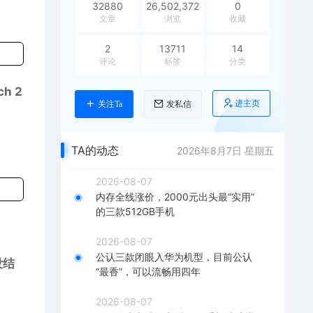
32880
26,502,372
0
文章
浏览
收藏
2
13711
14
评论
标签
分类
h 2
进主页
关注Ta
发私信
TA的动态
2026年8月7日 星期五
2026-08-07
内存全线涨价，2000元出头最“实用”
的三款512GB手机
2026-08-07
公认三款闭眼入华为机型，目前公认
没结
“最香”，可以流畅用四年
2026-08-07