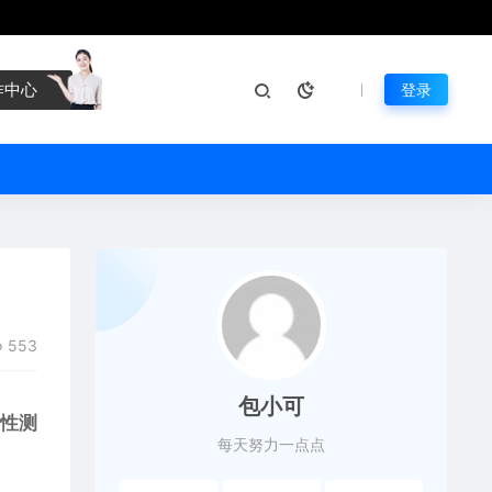
作中心
登录
553
包小可
久性测
每天努力一点点