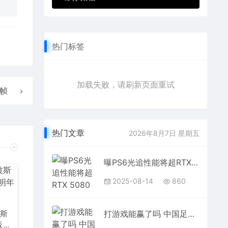
热门标签
加载失败，请刷新页面重试
0帧
热门文章
2026年8月7日 星期五
曝PS6光追性能将超RTX 5080 画质飞跃远超PS4到PS5
2025-08-14
860
波斯
打游戏能赢了吗 中国足协将组建国家电子竞技足球队
版