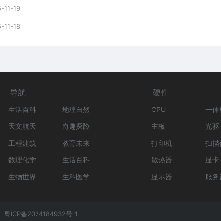
-11-19
-11-18
导航
硬件
生活百科
地理自然
CPU
一体
天文航天
奇趣探险
主板
光驱
工程建筑
教育未来
打印机
扫描
数理化学
生活百科
散热器
显卡
生物世界
生科医学
显示器
服务
粤ICP备2024184932号-1