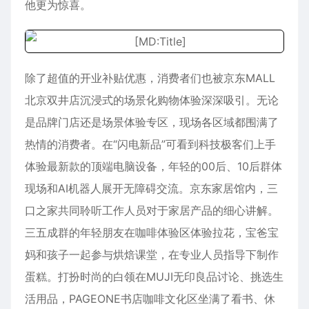
他更为惊喜。
除了超值的开业补贴优惠，消费者们也被京东MALL
北京双井店沉浸式的场景化购物体验深深吸引。无论
是品牌门店还是场景体验专区，现场各区域都围满了
热情的消费者。在“闪电新品”可看到科技极客们上手
体验最新款的顶端电脑设备，年轻的00后、10后群体
现场和AI机器人展开无障碍交流。京东家居馆内，三
口之家共同聆听工作人员对于家居产品的细心讲解。
三五成群的年轻朋友在咖啡体验区体验拉花，宝爸宝
妈和孩子一起参与烘焙课堂，在专业人员指导下制作
蛋糕。打扮时尚的白领在MUJI无印良品讨论、挑选生
活用品，PAGEONE书店咖啡文化区坐满了看书、休