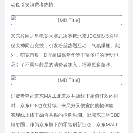
动也引发消费者热情。
京东校园之星电竞大赛总决赛携北京JDG战队5名现
役大神同台竞技，引发粉丝热烈互动，气氛爆棚。此
外，萌宠市集、DIY超级嘉年华等丰富多样的活动也
吸引了不同年龄层的消费者加入，增添更多趣味。
消费者奔赴京东MALL北京双井店线下超值狂欢的同
时，京东618也在持续带来又好又便宜的购物体验，
实现线上线下融合共振的抢购热潮。毗邻东三环CBD
辐射圈，作为京东旗下的零售创新业态，京东MALL