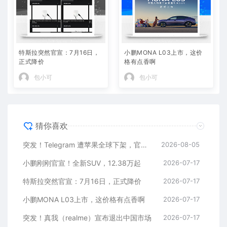
特斯拉突然官宣：7月16日，
小鹏MONA L03上市，这价
正式降价
格有点香啊
包小可
包小可
猜你喜欢
突发！Telegram 遭苹果全球下架，官方回应
2026-08-05
小鹏刚刚官宣！全新SUV，12.38万起
2026-07-17
特斯拉突然官宣：7月16日，正式降价
2026-07-17
小鹏MONA L03上市，这价格有点香啊
2026-07-17
突发！真我（realme）宣布退出中国市场
2026-07-17