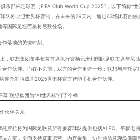
足球赛（FIFA Club World Cup 2025?，以下简称“世
部球队将比照世界杯赛制，在未来的29天内，通过63场比赛的较
德等国际足坛巨星将尽数登场。
A合作落地的关键时刻。
大会上，联想集团董事长兼首席执行官杨元庆和国际足联主席詹尼·
技术合作伙伴。而在不久前，双方的合作更进一步：联想与摩托罗
牌摩托罗拉成为2025世俱杯官方智能手机合作伙伴。
合作伙伴关系
托罗拉将为国际足联及所有参赛球队提供包括AI PC、平板电
解决方案，全面支持赛事运营、内容采集、协作通信及现场保障