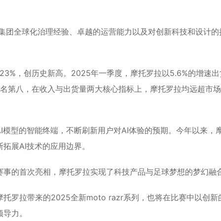
想集团全球化治理经验、卓越的运营能力以及对创新科技和设计的
3%，创历史新高。2025年一季度，摩托罗拉以5.6%的增速出
场排名第八，在收入与出货量两大核心指标上，摩托罗拉均远超市
I模型的智能终端，不断刷新用户对AI体验的预期。今年以来，
拓展AI技术的应用边界。
赛事的首次亮相，摩托罗拉实现了科技产品与足球梦想的梦幻融
拉带来的2025全新moto razr系列，也将在比赛中以创新
领导力。