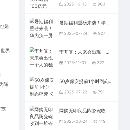
2025-10-13
903
暑期福利重磅来袭！华为负一屏“鸿蒙有礼”带你畅享多重好礼！
也是
2025-07-24
927
的世界
李开复：未来会出现一个人的独角兽公司 因为Agent不会累 可以24小时工作
2025-11-01
327
引
50岁保安提前1小时到岗猝死 公司：不算工伤 只愿意人道主义赔偿
为逼
2025-07-22
791
“技
网购无印良品陶瓷碗收到一堆碎片 客服：不退不换只赔4元
2025-06-24
419