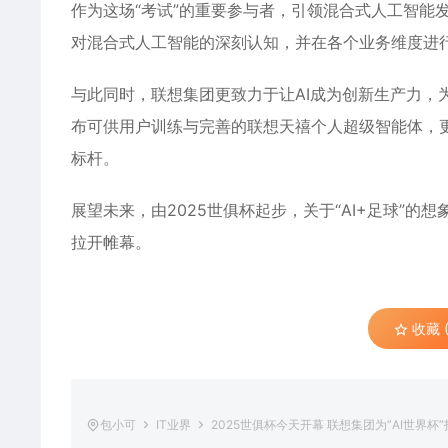
作为这场“考试”的重要参与者，引领混合式人工智能
对混合式人工智能的深刻认知，并在各个业务维度进
与此同时，联想集团更致力于让AI成为创新生产力，
布可供用户训练与完善的联想天禧个人超级智能体，更
标杆。
展望未来，由2025世俱杯起步，关于“AI+足球”
拉开帷幕。
收藏 (
包小可
IT业界
2025世俱杯今天开幕 联想集团为”AI世界杯