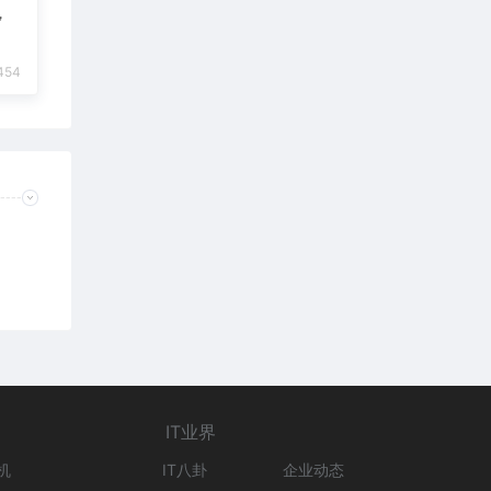
，
454
IT业界
机
IT八卦
企业动态