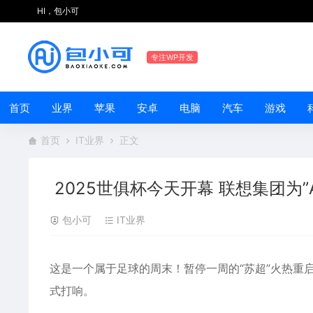
HI，包小可
专注WP开发
首页
业界
苹果
安卓
电脑
汽车
游戏
首页
IT业界
正文
2025世俱杯今天开幕 联想集团为”
包小可
IT业界
这是一个属于足球的周末！暂停一周的“苏超”火热重
式打响。