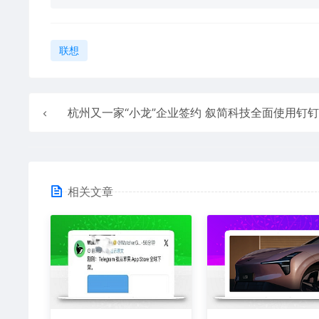
联想
杭州又一家“小龙”企业签约 叙简科技全面使用钉钉
相关文章