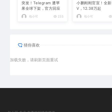
突发！Telegram 遭苹
小鹏刚刚官宣！全新
果全球下架，官方回应
V，12.38万起
包小可
233
包小可
猜你喜欢
加载失败，请刷新页面重试