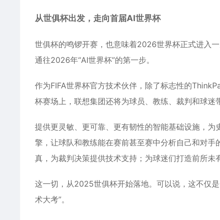
从世俱杯出发，走向首届AI世界杯
世俱杯的鸣锣开赛，也意味着2026世界杯正式进入
通往2026年“AI世界杯”的第一步。
作为FIFA世界杯官方技术伙伴，除了标志性的Thin
杯赛场上，联想集团还将为球员、教练、裁判和球迷
提供更灵敏、更可靠、更有韧性的智能基础设施，为史
擎，让球队和教练能在赛前甚至赛中分析自己和对手
真，为裁判决策提供技术支持；为球迷们打造前所未
这一切，从2025世俱杯开始落地。可以说，这不仅
术大考”。