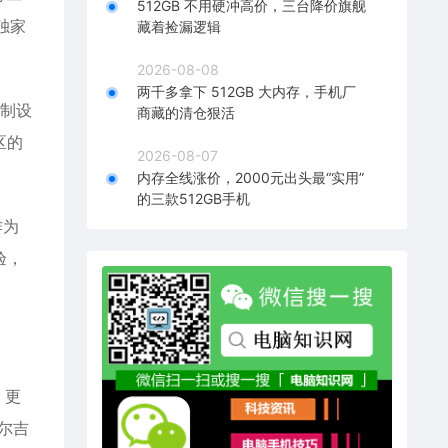
512GB 不用硬冲高价，三台降价旗舰
独家
藏着捡漏逻辑
2026-08-08
两千多拿下 512GB 大内存，手机厂
赛制设
商藏的清仓狠活
区的
2026-08-07
内存全线涨价，2000元出头最“实用”
的三款512GB手机
作为
验，
，更
尔吉