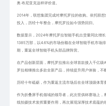
奥·布尼亚克这样评价道。
2014年，联想集团完成对摩托罗拉的收购。依托联
投入，历经十年整合，摩托罗拉如今强势回归。
数据显示，2024年摩托罗拉智能手机出货量同比增长2
1385万部，以4.6%的市场份额在全球智能手机市
期，重返全球智能手机头部品牌阵营。
在产品创新层面，摩托罗拉推出全球首款接入千亿级A
罗拉相继推出多款全新产品，持续提升用户体验，不断
历经十年砥砺，作为重返主流市场后在全球顶级体育
作为折叠屏手机领域的领导者，此次世俱杯赛场上，摩托罗
线拍摄技术发挥重要作用，再次展现深厚技术底蕴的