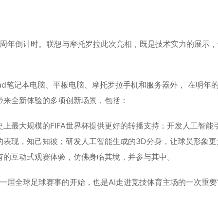
一周年倒计时。联想与摩托罗拉此次亮相，既是技术实力的展示，
kPad笔记本电脑、平板电脑、摩托罗拉手机和服务器外， 在明年
带来全新体验的多项创新场景，包括：
上最大规模的FIFA世界杯提供更好的转播支持；开发人工智能
的表现，知己知彼；研发人工智能生成的3D分身，让球员形象更
有的互动式观赛体验，仿佛身临其境，并参与其中。
是一届全球足球赛事的开始，也是AI走进竞技体育主场的一次重要