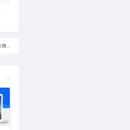
腾讯宣布举办算法大赛 百万奖金邀请全球人才 还能拿腾讯Offer