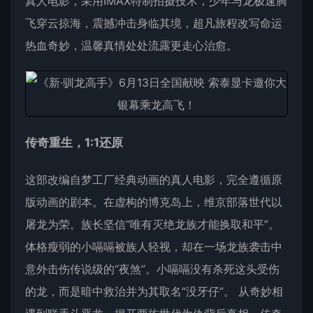
真人电影，采用IMAX特制拍摄技术，少年与龙极速腾
飞穿云掠海，震撼冲击身临其境，超凡旅程改写命运
热血奇妙，温馨真情处处流露更走心治愈。
传奇重生，1:1还原
这部改编自梦工厂经典动画的真人电影，完全遵循原
版动画的剧本。在虚构的博克岛上，维京部落世代以
屠龙为荣。族长坚信“唯有灭绝龙族才能换取和平”。
体格瘦弱的小嗝嗝被族人轻视，却在一场龙族袭击中
意外击伤传说级的“夜煞”。小嗝嗝没有杀死这头受伤
的龙，而是暗中救治并为其取名“没牙仔”。 从奇妙相