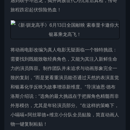
遇到联手斗恶龙，揭开两族世代为仇背后真相，传奇
旅程跌宕起伏惊险热血！
将动画电影改编为真人电影无疑面临一个独特挑战：
需要找到既能致敬经典角色，又能为其注入新鲜生命
力的演员阵容。制作团队并未追求与动画形象完全一
致的复刻，“而是更看重演员能否通过天然的表演直觉
和银幕化学反映为故事增添新维度。”导演迪恩·德布
洛斯介绍说：“选角的最大挑战在于把握角色精髓而非
外形模仿，尤其是年轻演员部分。”在这样的策略下，
小嗝嗝+阿丝翠德+维京小分队全员贴脸，简直动画人
物一键复制粘贴！