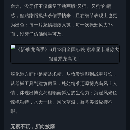
命力。没牙仔不仅保留了动画版“又猫、又狗”的萌
感，贴贴蹭蹭摸头杀信手拈来，且在细节表现上也更
为出色：每一片龙鳞细致入微，每一次振翅风力扑
面，没牙仔仿佛触手可及。
服化道方面也是精益求精。从妆发造型到战甲服饰，
从器械工具到建筑房屋，处处精准还原博克岛风土人
情，体现出博克岛粗粝而鲜活的生命力；海崖风光也
惊艳独特，水天一线、风吹草浪，幕幕美景应接不
暇。
无索不玩，所向披靡