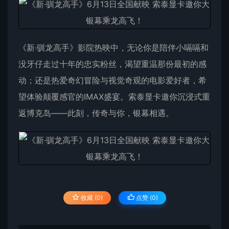
《新·驯龙高手》影院热映中，无论你是陪伴小嗝嗝和
没牙仔走过十年的忠实粉丝，渴望重温那份最初的感
动；还是热爱奇幻冒险与视觉奇观的电影爱好者，希
望体验颠覆感官的IMAX盛宴。索泰显卡邀你沉浸式重
返博克岛——此刻，传奇与你，银幕相遇。
收藏 (0)
点赞 (
0
)