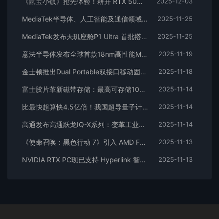
《鼠宝小镇》抢先体验！耕升 RTX 5060 追风 OC搭建鼠鼠乌托邦！
2025-12-03
MediaTek半导体、人工智能及通信领域论文入选全球前沿学术会议副董事长暨执行长蔡力行受邀在ISSCC 2026进行
2025-11-25
MediaTek发布天玑座舱P1 Ultra 首批搭载该芯片车型即将上市
2025-11-25
意法半导体发布全球首款18nm高性能MCU SpaceX已计划使用
2025-11-19
金士顿推出Dual Portable双接口移动固态硬盘
2025-11-18
富士胶片革新磁带存储：最高可存储100TB压缩数据
2025-11-14
比最快超算快4.5亿倍！我国超导量子计算机“天衍-287”建成
2025-11-14
高通发布高通跃龙IQ-X系列：变革工业PC和边缘智能
2025-11-14
《使命召唤：黑色行动 7》引入 AMD FSR Ray Regeneration 技术
2025-11-13
NVIDIA RTX PC现已支持 Hyperlink 智能代理搜索功能
2025-11-13