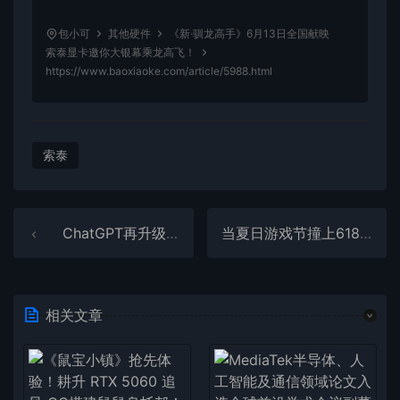
包小可
其他硬件
《新·驯龙高手》6月13日全国献映
索泰显卡邀你大银幕乘龙高飞！
https://www.baoxiaoke.com/article/5988.html
索泰
ChatGPT再升级！新增语气表达与多语言翻译功能
当夏日游戏节撞上618大促 华硕B850主板必须入手
相关文章