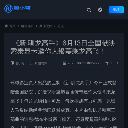
登录
首页
电脑办公
其他硬件
正文
《新·驯龙高手》6月13日全国献映
索泰显卡邀你大银幕乘龙高飞！
包小可
其他硬件
2025-06-16 18:24:22
0
1,2
环球影业真人出品的巨制《新·驯龙高手》今日正式登
陆全国影院，沉浸视听重塑冒险传奇邀你大银幕乘龙
高飞！每片龙鳞触手可及，每次振翅有力可感，原班
人马集结助经典动画跃然成真。本片由曾执导动画三
部曲的迪恩·德布洛斯亲自操刀、还原度超高的经典IP