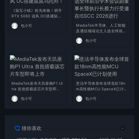
《鼠宝小镇》抢先体验！耕升
RTX 5060 追风 OC搭建鼠鼠
乌托邦！
MediaTek半导体、人工智能
包小可
及通信领域论文入选全球前沿
学术会议副董事长暨执行长蔡
包小可
力行受邀在ISSCC 2026进行
MediaTek发布天玑座舱P1 Ul
意法半导体发布全球首款18n
tra 首批搭载该芯片车型即将
m高性能MCU SpaceX已计
上市
划使用
包小可
包小可
猜你喜欢