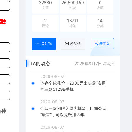
32880
26,509,159
0
文章
浏览
收藏
2
13711
14
驾驶
评论
标签
分类
进主页
关注Ta
发私信
TA的动态
2026年8月7日 星期五
2026-08-07
内存全线涨价，2000元出头最“实用”
的三款512GB手机
2026-08-07
公认三款闭眼入华为机型，目前公认
物神
“最香”，可以流畅用四年
2026-08-07