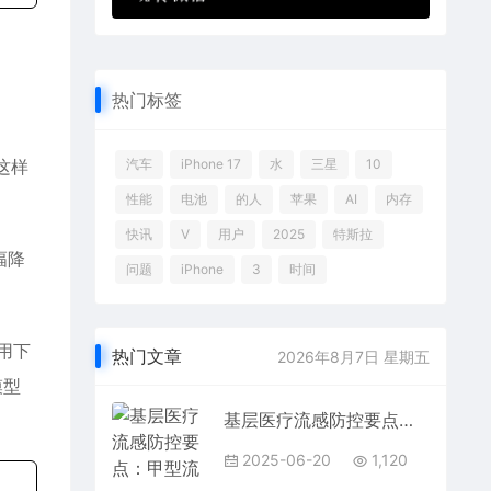
热门标签
这样
汽车
iPhone 17
水
三星
10
性能
电池
的人
苹果
AI
内存
快讯
V
用户
2025
特斯拉
幅降
问题
iPhone
3
时间
用下
热门文章
2026年8月7日 星期五
模型
基层医疗流感防控要点：甲型流感特效药速福达®（玛巴洛沙韦）需搭配病原检测使用
2025-06-20
1,120