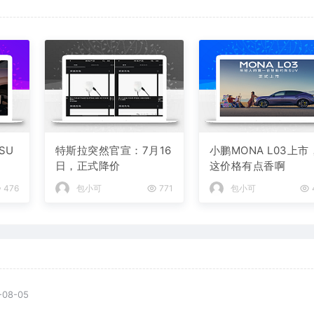
SU
特斯拉突然官宣：7月16
小鹏MONA L03上市
日，正式降价
这价格有点香啊
476
包小可
771
包小可
-08-05