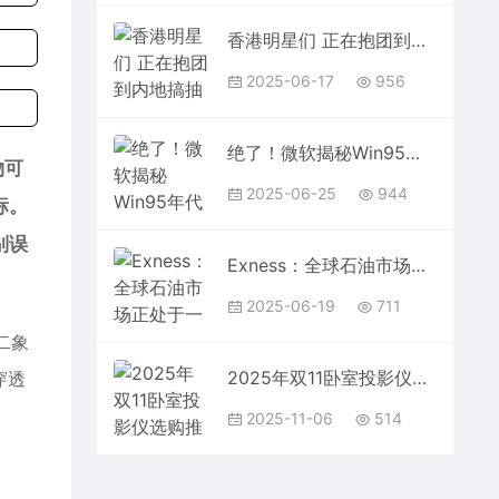
香港明星们 正在抱团到内地搞抽象
2025-06-17
956
绝了！微软揭秘Win95年代PC厂商白嫖正版软件骚操作
物可
2025-06-25
944
标。
别误
Exness：全球石油市场正处于一个尖锐的矛盾之中
2025-06-19
711
二象
2025年双11卧室投影仪选购推荐：当贝D7X Pro高性价比首选
穿透
2025-11-06
514