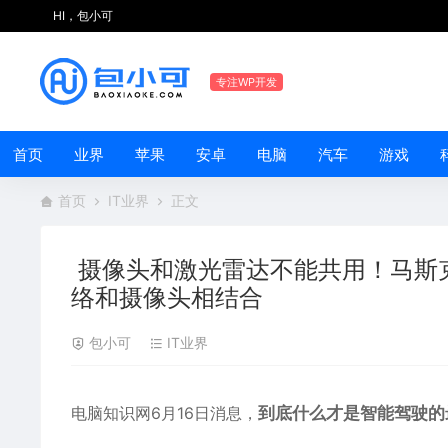
HI，包小可
专注WP开发
首页
业界
苹果
安卓
电脑
汽车
游戏
首页
IT业界
正文
摄像头和激光雷达不能共用！马斯
络和摄像头相结合
包小可
IT业界
电脑知识网6月16日消息，
到底什么才是智能驾驶的