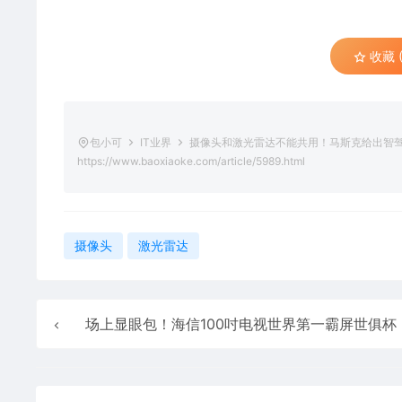
收藏 (
包小可
IT业界
摄像头和激光雷达不能共用！马斯克给出智
https://www.baoxiaoke.com/article/5989.html
摄像头
激光雷达
场上显眼包！海信100吋电视世界第一霸屏世俱杯