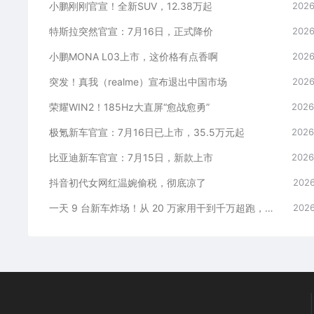
小鹏刚刚官宣！全新SUV，12.38万起
2026
特斯拉突然官宣：7月16日，正式降价
2026
小鹏MONA L03上市，这价格有点香啊
2026
突发！真我（realme）宣布退出中国市场
2026
荣耀WIN2！185Hz大直屏“愈战愈勇”
2026
极氪新车官宣：7月16日已上市，35.5万元起
2026
比亚迪新车官宣：7月15日，新款上市
2026
抖音初代女网红温婉偷税，彻底凉了
2026
一天 9 台新车炸场！从 20 万家用干到千万超跑，全价位全覆盖
2026