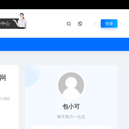
作中心
登录
网
1,190
包小可
每天努力一点点