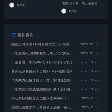
起
x投影仪评测：纯三色激光已
包小可
普及 镜头移轴新赛道出现！
包小可
猜你喜欢
插线长时供电+11种开锁方式！小米智能门锁M40开售：3299元
2025-12-02
小米发布REDMI电视X55/65/75 2026：Mini LED只要2499元起
2025-12-02
一图看懂：华为WATCH Ultimate 2非凡探索发布 6499元起
2025-11-25
卷完光源卷镜头！当贝X7 Max投影仪评测：纯三色激光已普及 镜头移轴新赛道出现！
2025-11-22
华为助力机械导盲犬问世：实时规划路径、语音交互
2025-11-22
小米空调大卖威胁到传统厂商！美的要求售后停止小米和格力业务：官方回应
2025-11-22
科沃斯扫拖机器人也接入米家APP了：小爱同学一句话控制
2025-11-19
洗衣机筒数之争：多筒分区还是一筒天下 到底哪个好
2025-11-19