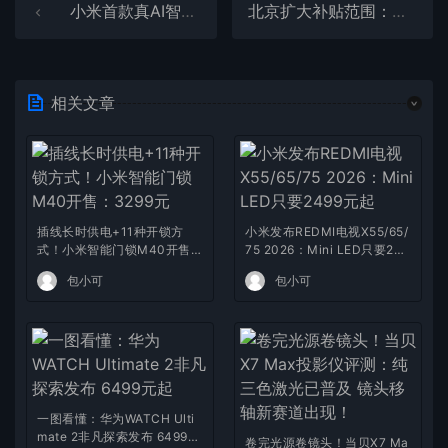
小米首款真AI智能眼镜来了：双芯架构、自带镜头
北京扩大补贴范围：智能门锁、马桶等4类智能家居最高补贴2000元
相关文章
插线长时供电+11种开锁方
小米发布REDMI电视X55/65/
式！小米智能门锁M40开售：
75 2026：Mini LED只要249
3299元
9元起
包小可
包小可
一图看懂：华为WATCH Ulti
mate 2非凡探索发布 6499元
卷完光源卷镜头！当贝X7 Ma