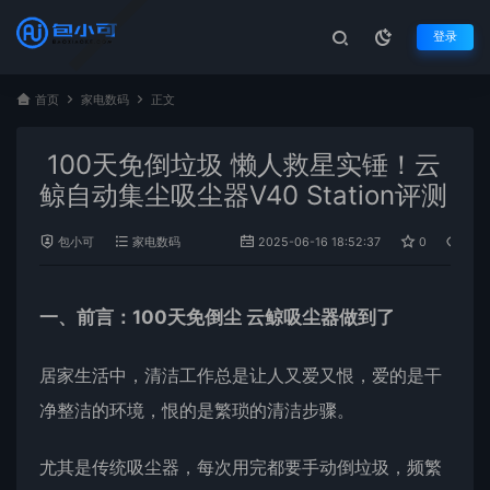
登录
首页
家电数码
正文
100天免倒垃圾 懒人救星实锤！云
鲸自动集尘吸尘器V40 Station评测
包小可
家电数码
2025-06-16 18:52:37
0
955
一、前言：100天免倒尘
云鲸
吸尘器做到了
居家生活中，清洁工作总是让人又爱又恨，爱的是干
净整洁的环境，恨的是繁琐的清洁步骤。
尤其是传统吸尘器，每次用完都要手动倒垃圾，频繁