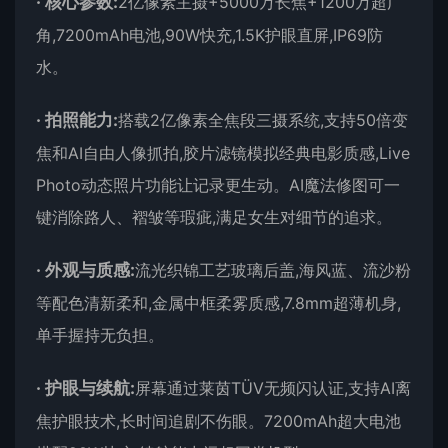
·
核心参数:
2亿像素主摄+5000万长焦+1200万超广
角,7200mAh电池,90W快充,1.5K护眼直屏,IP69防
水。
·
拍照能力:
搭载2亿像素全焦段三摄系统,支持50倍变
焦和AI自由人像抓拍,胶片滤镜模拟经典电影质感,Live
Photo动态照片功能让记录更生动。AI魔法修图可一
键消除路人、褶皱等瑕疵,满足女生对细节的追求。
·
外观与质感:
流光织锦工艺玻璃后盖,海风蓝、流沙粉
等配色清新柔和,金属中框柔雾质感,7.8mm超薄机身,
单手握持无负担。
·
护眼与续航:
屏幕通过莱茵TÜV无频闪认证,支持AI离
焦护眼技术,长时间追剧不伤眼。7200mAh超大电池