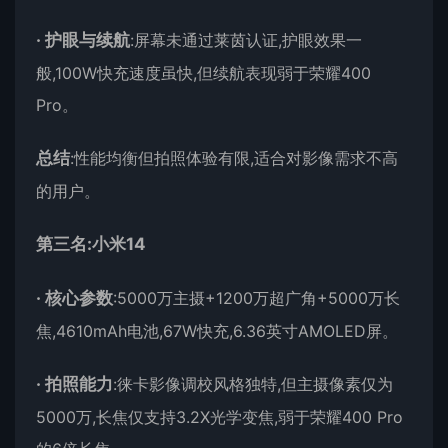
·
护眼与续航
:屏幕未通过莱茵认证,护眼效果一
般,100W快充速度虽快,但续航表现弱于荣耀400
Pro。
总结
:性能均衡但拍照体验有限,适合对影像需求不高
的用户。
第三名:小米14
·
核心参数
:5000万主摄+1200万超广角+5000万长
焦,4610mAh电池,67W快充,6.36英寸AMOLED屏。
·
拍照能力
:徕卡影像调校风格独特,但主摄像素仅为
5000万,长焦仅支持3.2X光学变焦,弱于荣耀400 Pro