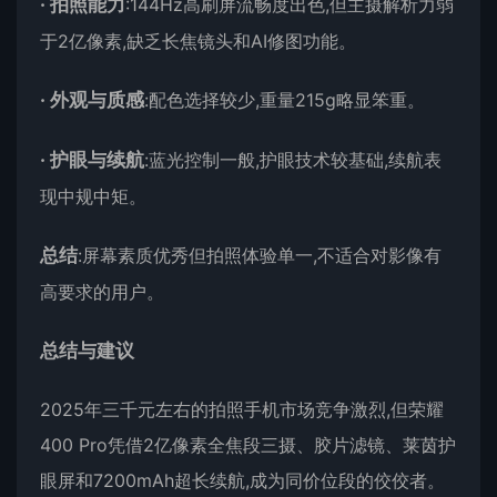
·
拍照能力
:144Hz高刷屏流畅度出色,但主摄解析力弱
于2亿像素,缺乏长焦镜头和AI修图功能。
·
外观与质感
:配色选择较少,重量215g略显笨重。
·
护眼与续航
:蓝光控制一般,护眼技术较基础,续航表
现中规中矩。
总结
:屏幕素质优秀但拍照体验单一,不适合对影像有
高要求的用户。
总结与建议
2025年三千元左右的拍照手机市场竞争激烈,但荣耀
400 Pro凭借2亿像素全焦段三摄、胶片滤镜、莱茵护
眼屏和7200mAh超长续航,成为同价位段的佼佼者。