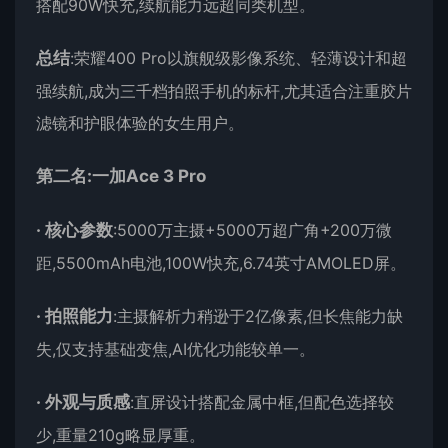
搭配90W快充,续航能力远超同类机型。
总结
:荣耀400 Pro以旗舰级影像系统、轻薄设计和超
强续航,成为三千档拍照手机的标杆,尤其适合注重胶片
滤镜和护眼体验的女生用户。
第二名:一加Ace 3 Pro
·
核心参数
:5000万主摄+5000万超广角+200万微
距,5500mAh电池,100W快充,6.74英寸AMOLED屏。
·
拍照能力
:主摄解析力稍逊于2亿像素,但长焦能力缺
失,仅支持基础变焦,AI优化功能较单一。
·
外观与质感
:直屏设计搭配金属中框,但配色选择较
少,重量210g略显厚重。