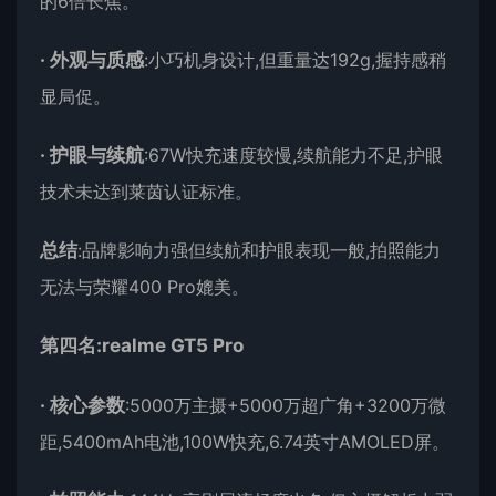
的6倍长焦。
·
外观与质感
:小巧机身设计,但重量达192g,握持感稍
显局促。
·
护眼与续航
:67W快充速度较慢,续航能力不足,护眼
技术未达到莱茵认证标准。
总结
:品牌影响力强但续航和护眼表现一般,拍照能力
无法与荣耀400 Pro媲美。
第四名:realme GT5 Pro
·
核心参数
:5000万主摄+5000万超广角+3200万微
距,5400mAh电池,100W快充,6.74英寸AMOLED屏。