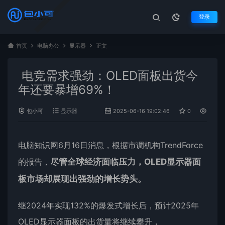
登录
首页
电脑办公
显示器
正文
电竞需求强劲：OLED面板出货今
年还要暴增69%！
包小可
显示器
2025-06-16 19:02:46
0
885
电脑知识网6月16日消息，根据市调机构TrendForce
的报告，
尽管全球经济面临压力，
OLED
显示器
面
板市场却展现出强劲的增长势头。
继2024年实现132%的爆发式增长后，预计2025年
OLED显示器面板的出货量将继续攀升，