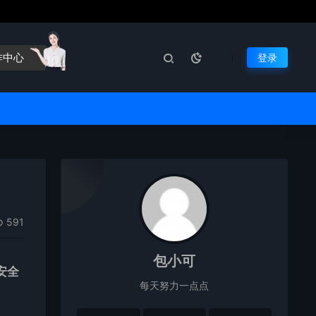
作中心
登录
591
包小可
安全
每天努力一点点