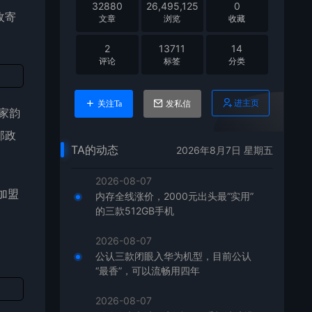
32880
26,495,125
0
收寄
文章
浏览
收藏
2
13711
14
评论
标签
分类
进主页
关注Ta
发私信
家韵
邮政
TA的动态
2026年8月7日 星期五
2026-08-07
加盟
内存全线涨价，2000元出头最“实用”
的三款512GB手机
2026-08-07
公认三款闭眼入华为机型，目前公认
“最香”，可以流畅用四年
2026-08-07