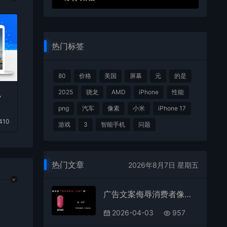
热门标签
80
价格
美国
屏幕
元
的是
2025
骁龙
AMD
iPhone
性能
，
png
汽车
像素
小米
iPhone 17
410
游戏
3
智能手机
问题
热门文章
2026年8月7日 星期五
广告文案侮辱消费者像狗！罗技广告语惹众怒：道歉难熄怒火多平台直播关闭
2026-04-03
957