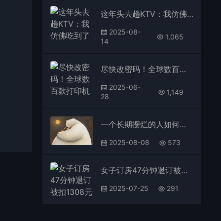
这年头去趟KTV：我仿佛吃到了没熟的见手青
2025-08-
1,065
14
尽快改密码！全球数百款打印机曝出安全漏洞：无法通过固件修复
2025-06-
1,149
28
一个长期摆烂的人如何恢复行动力？
2025-08-08
573
女子订房47分钟退订被扣1308元 去哪儿网回应
2025-07-25
291