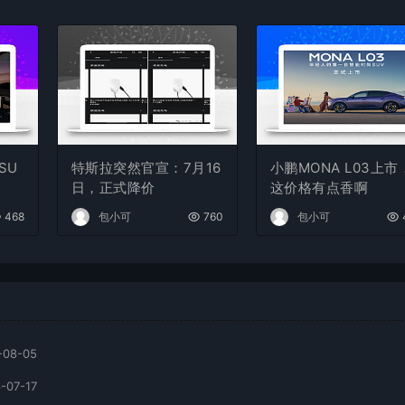
SU
特斯拉突然官宣：7月16
小鹏MONA L03上市
日，正式降价
这价格有点香啊
468
包小可
760
包小可
-08-05
-07-17