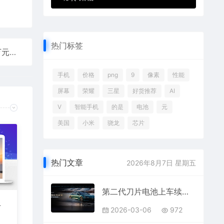
热门标签
法系颜值天花板！新雪铁龙凡尔赛上市：定价13.77万元
手机
价格
png
9
像素
性能
屏幕
荣耀
三星
好货推荐
AI
V
智能手机
的是
电池
元
美国
小米
骁龙
芯片
热门文章
2026年8月7日 星期五
第二代刀片电池上车续航1036公里全球纯电第一！全新腾势Z9GT上市26.98万起
上
2026-03-06
972