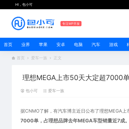
HI，包小可
专注WP开发
首页
业界
苹果
安卓
电脑
汽车
游戏
首页
爱车一族
正文
理想MEGA上市50天大定超7000单
包小可
爱车一族
据CNMO了解，有汽车博主近日公布了
理想MEGA
上
7000单，占理想品牌去年MEGA车型销量近7成