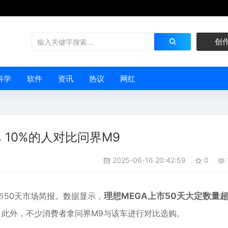
创
科学
软件
资讯
热议
网红
 10%的人对比问界M9
2025-06-16 20:42:59
0
市50天市场简报。数据显示，
理想MEGA上市50天大定数量
。
此外，不少消费者拿问界M9与该车进行对比选购。