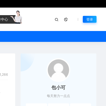
作中心
登录
1,266
包小可
超
每天努力一点点