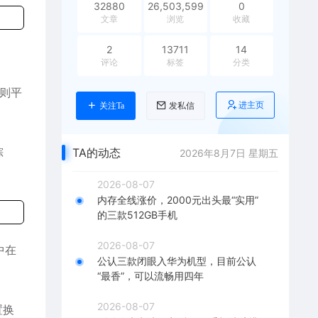
32880
26,503,599
0
文章
浏览
收藏
2
13711
14
评论
标签
分类
版则平
进主页
关注Ta
发私信
棕
TA的动态
2026年8月7日 星期五
2026-08-07
内存全线涨价，2000元出头最“实用”
的三款512GB手机
2026-08-07
中在
公认三款闭眼入华为机型，目前公认
“最香”，可以流畅用四年
2026-08-07
置换