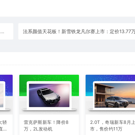
布
大轿
雷克萨斯新车！降价8
2.0T，奇瑞新车8月
 直接
万，2L发动机
市，售价约11万