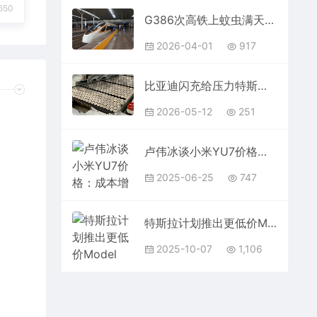
650
G386次高铁上蚊虫满天飞！乘客直呼受不了广铁致歉原因曝光
2026-04-01
917
比亚迪闪充给压力特斯拉推1.2兆瓦超快充：30分钟充电500度
2026-05-12
251
卢伟冰谈小米YU7价格：成本增加很多
2025-06-25
747
特斯拉计划推出更低价Model Y：应对美国停止补贴的影响
2025-10-07
1,106