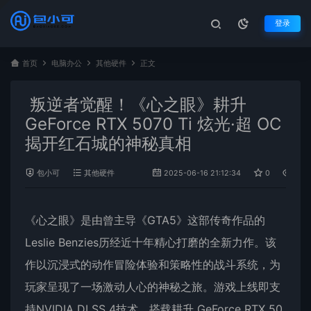
登录
首页
电脑办公
其他硬件
正文
叛逆者觉醒！《心之眼》耕升
GeForce RTX 5070 Ti 炫光·超 OC
揭开红石城的神秘真相
包小可
其他硬件
2025-06-16 21:12:34
0
703
《心之眼》是由曾主导《GTA5》这部传奇作品的
Leslie Benzies历经近十年精心打磨的全新力作。该
作以沉浸式的动作冒险体验和策略性的战斗系统，为
玩家呈现了一场激动人心的神秘之旅。游戏上线即支
持NVIDIA DLSS 4技术，搭载
耕升
GeForce RTX 50