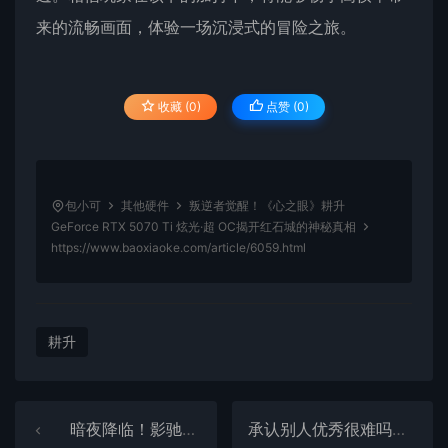
来的流畅画面，体验一场沉浸式的冒险之旅。
收藏 (0)
点赞 (
0
)
包小可
其他硬件
叛逆者觉醒！《心之眼》耕升
GeForce RTX 5070 Ti 炫光·超 OC揭开红石城的神秘真相
https://www.baoxiaoke.com/article/6059.html
耕升
暗夜降临！影驰RTX 5070 Ti 星曜NOX OC正式发售！
承认别人优秀很难吗！玄戒O1确认小米自研：高通苹果也从套用公版开始