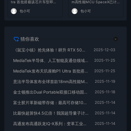
tra 首批搭载该芯片车型即将
m高性能MCU SpaceX已计
上市
划使用
包小可
包小可
猜你喜欢
《鼠宝小镇》抢先体验！耕升 RTX 5060 追风 OC搭建鼠鼠乌托邦！
2025-12-03
MediaTek半导体、人工智能及通信领域论文入选全球前沿学术会议副董事长暨执行长蔡力行受邀在ISSCC 2026进行
2025-11-25
MediaTek发布天玑座舱P1 Ultra 首批搭载该芯片车型即将上市
2025-11-25
意法半导体发布全球首款18nm高性能MCU SpaceX已计划使用
2025-11-19
金士顿推出Dual Portable双接口移动固态硬盘
2025-11-18
富士胶片革新磁带存储：最高可存储100TB压缩数据
2025-11-14
比最快超算快4.5亿倍！我国超导量子计算机“天衍-287”建成
2025-11-14
高通发布高通跃龙IQ-X系列：变革工业PC和边缘智能
2025-11-14