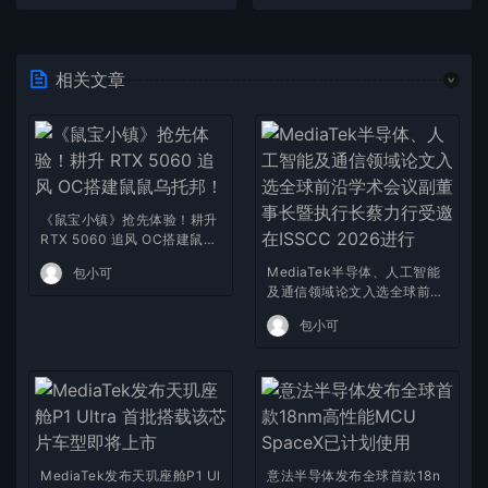
相关文章
《鼠宝小镇》抢先体验！耕升
RTX 5060 追风 OC搭建鼠鼠
乌托邦！
MediaTek半导体、人工智能
包小可
及通信领域论文入选全球前沿
学术会议副董事长暨执行长蔡
包小可
力行受邀在ISSCC 2026进行
MediaTek发布天玑座舱P1 Ul
意法半导体发布全球首款18n