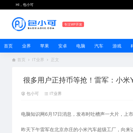
HI，包小可
专注WP开发
首页
业界
苹果
安卓
电脑
汽车
游戏
首页
IT业界
正文
很多用户正持币等抢！雷军：小米YU
包小可
IT业界
电脑知识网6月17日消息，发布时吐槽声一大片，上
昨天下午
雷军
在北京亦庄的小米汽车超级工厂，向来访