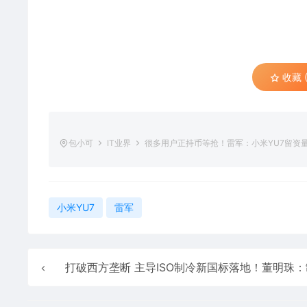
收藏 (
包小可
IT业界
很多用户正持币等抢！雷军：小米YU7留资量
小米YU7
雷军
打破西方垄断 主导ISO制冷新国标落地！董明珠：制冷压缩机领域格力处世界领先