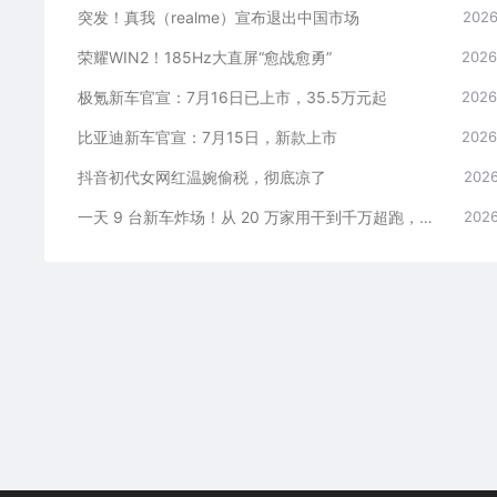
突发！真我（realme）宣布退出中国市场
2026
荣耀WIN2！185Hz大直屏“愈战愈勇”
2026
极氪新车官宣：7月16日已上市，35.5万元起
2026
比亚迪新车官宣：7月15日，新款上市
2026
抖音初代女网红温婉偷税，彻底凉了
2026
一天 9 台新车炸场！从 20 万家用干到千万超跑，全价位全覆盖
2026