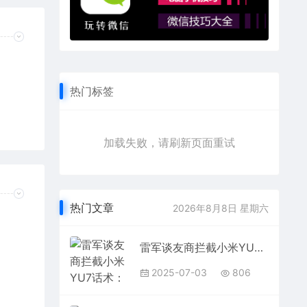
热门标签
加载失败，请刷新页面重试
热门文章
2026年8月8日 星期六
雷军谈友商拦截小米YU7话术：已经诋毁了 大可不必
2025-07-03
806