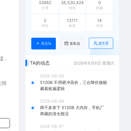
32882
26,520,424
0
文章
浏览
收藏
2
13711
14
评论
标签
分类
进主页
关注Ta
发私信
适，
TA的动态
2026年8月8日 星期六
2026-08-08
512GB 不用硬冲高价，三台降价旗舰
让同
藏着捡漏逻辑
2026-08-08
两千多拿下 512GB 大内存，手机厂
商藏的清仓狠活
2026-08-07