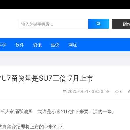
创
科学
软件
资讯
热议
网红
7留资量是SU7三倍 7月上市
2025-06-17 09:53:59
0
市后大家踊跃购买，或许是
小米YU7
接下来要上演的一幕。
嘉宾介绍即将上市的小米YU7。