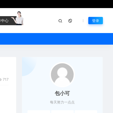
作中心
登录
717
包小可
每天努力一点点