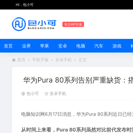
HI，包小可
专注WP开发
首页
业界
苹果
安卓
电脑
汽车
游戏
首页
手机平板
安卓手机
正文
华为Pura 80系列告别严重缺货：
包小可
安卓手机
电脑知识网6月17日消息，
华为
Pura 80系列近日已经开
从时间上来看，Pura 80系列虽然对比前代发