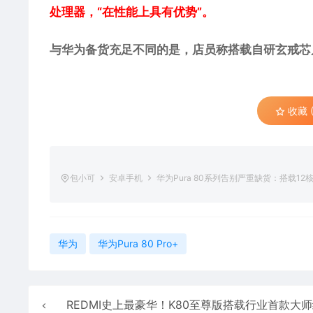
处理器，“在性能上具有优势”。
与华为备货充足不同的是，店员称搭载自研玄戒芯片
收藏 (
包小可
安卓手机
华为Pura 80系列告别严重缺货：搭载1
华为
华为Pura 80 Pro+
REDMI史上最豪华！K80至尊版搭载行业首款大师级同轴对称