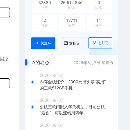
32880
26,512,846
0
文章
浏览
收藏
2
13711
14
评论
标签
分类
进主页
关注Ta
发私信
原因之
TA的动态
2026年8月7日 星期五
2026-08-07
内存全线涨价，2000元出头最“实用”
的三款512GB手机
更
2026-08-07
公认三款闭眼入华为机型，目前公认
“最香”，可以流畅用四年
2026-08-07