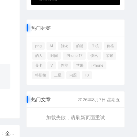
热门标签
png
AI
骁龙
的是
手机
价格
的人
时间
iPhone 17
快讯
荣耀
显卡
V
性能
苹果
iPhone
特斯拉
三星
问题
10
热门文章
2026年8月7日 星期五
加载失败，请刷新页面重试
为国行苹果智能做准备！阿里巴巴发布升级版Qwen3：全系适配苹果MLX架构