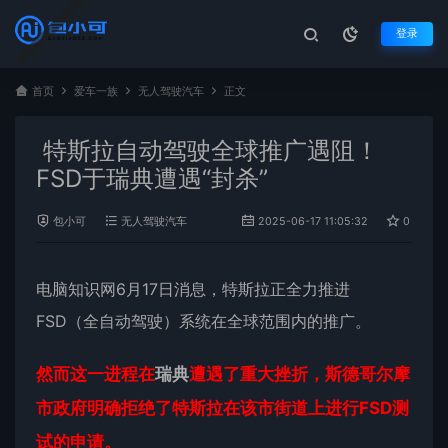
登录
首页
爱车一族
无人驾驶汽车
正文
特斯拉自动驾驶全球推广遇阻！
FSD于瑞典遭遇“封杀”
包小可
无人驾驶汽车
2025-06-17 11:05:32
0
1
电脑知识网6月17日消息，
特斯拉
正全力推进
FSD（全自动驾驶）系统在全球范围内的推广。
然而这一进程在
瑞典
遭遇了重大挫折，斯德哥尔摩
市政府明确拒绝了特斯拉在该市街道上进行FSD测
试的申请。