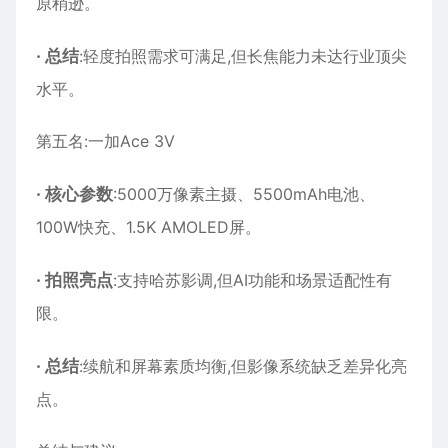
原稍逊。
·
总结
:轻度拍照需求可满足,但长焦能力未达行业顶尖
水平。
第五名:一加Ace 3V
·
核心参数
:5000万像素主摄、5500mAh电池、
100W快充、1.5K AMOLED屏。
·
拍照亮点
:支持哈苏影调,但AI功能和场景适配性有
限。
·
总结
:续航和屏幕素质均衡,但影像系统缺乏差异化亮
点。