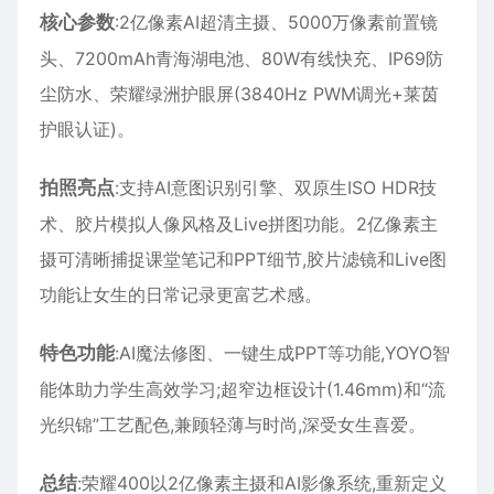
核心参数
:2亿像素AI超清主摄、5000万像素前置镜
头、7200mAh青海湖电池、80W有线快充、IP69防
尘防水、荣耀绿洲护眼屏(3840Hz PWM调光+莱茵
护眼认证)。
拍照亮点
:支持AI意图识别引擎、双原生ISO HDR技
术、胶片模拟人像风格及Live拼图功能。2亿像素主
摄可清晰捕捉课堂笔记和PPT细节,胶片滤镜和Live图
功能让女生的日常记录更富艺术感。
特色功能
:AI魔法修图、一键生成PPT等功能,YOYO智
能体助力学生高效学习;超窄边框设计(1.46mm)和“流
光织锦”工艺配色,兼顾轻薄与时尚,深受女生喜爱。
总结
:荣耀400以2亿像素主摄和AI影像系统,重新定义