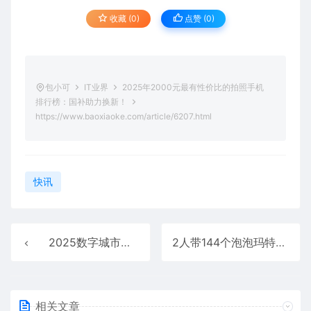
收藏 (0)
点赞 (
0
)
包小可
IT业界
2025年2000元最有性价比的拍照手机
排行榜：国补助力换新！
https://www.baoxiaoke.com/article/6207.html
快讯
2025数字城市论坛创新成果与实践案例发布：华为云赋能城市智慧升级
2人带144个泡泡玛特Labubu玩偶入境被查：单个炒到500元
相关文章