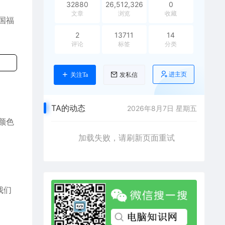
32880
26,512,326
0
文章
浏览
收藏
国福
2
13711
14
评论
标签
分类
进主页
关注Ta
发私信
TA的动态
2026年8月7日 星期五
颜色
加载失败，请刷新页面重试
我们