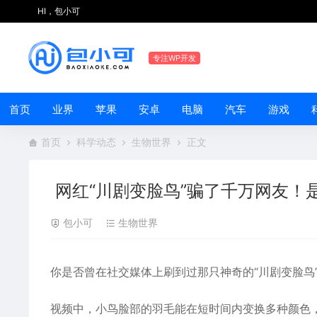
HI，包小可
专注WP开发
首页
业界
苹果
安卓
电脑
汽车
游戏
首页
科学动态
生物世界
正文
网红“川剧变脸鸟”骗了千万网友！
包小可
生物世界
你是否曾在社交媒体上刷到过那只神奇的“川剧变脸鸟
视频中，小鸟脸部的羽毛能在短时间内变换多种颜色，