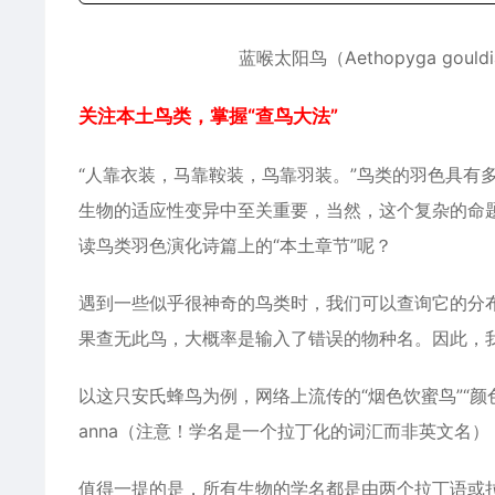
蓝喉太阳鸟（Aethopyga g
关注本土鸟类，掌握“查鸟大法”
“人靠衣装，马靠鞍装，鸟靠羽装。”鸟类的羽色具有
生物的适应性变异中至关重要，当然，这个复杂的命
读鸟类羽色演化诗篇上的“本土章节”呢？
遇到一些似乎很神奇的鸟类时，我们可以查询它的分
果查无此鸟，大概率是输入了错误的物种名。因此，
以这只安氏蜂鸟为例，网络上流传的“烟色饮蜜鸟”“颜色
anna（注意！学名是一个拉丁化的词汇而非英文名），它的英
值得一提的是，所有生物的学名都是由两个拉丁语或拉