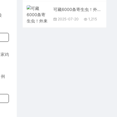
可藏6000条寄生虫！外来物种福寿螺竟然能吃：曾卖得很贵
棱
2025-07-20
1,215
C：家鸡
。例