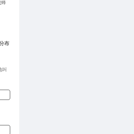
成蜂
分布
地叫