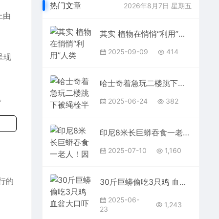
热门文章
2026年8月7日 星期五
上由
其实 植物在悄悄“利用”人类
2025-09-09
414
呈现
哈士奇着急玩二楼跳下被绳栓半空：差点就勒死
。
2025-06-24
382
印尼8米长巨蟒吞食一老人！因肚子太大被村民怀疑
2025-07-10
1,160
行的
30斤巨蟒偷吃3只鸡 血盆大口吓得村民连连后退
2025-06-
1,243
23