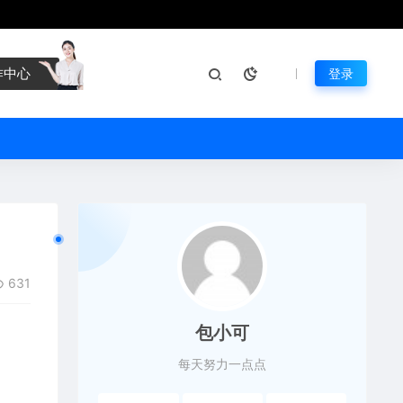
作中心
登录
631
包小可
每天努力一点点