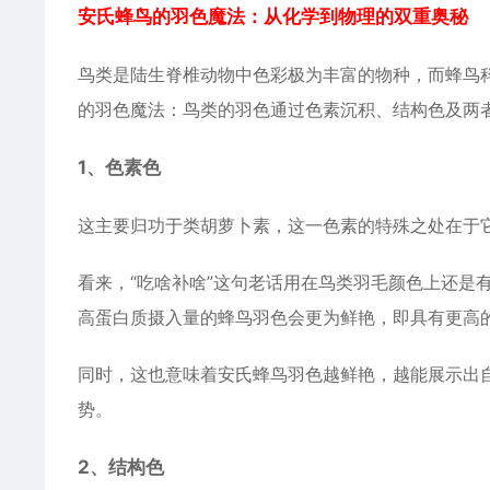
安氏蜂鸟的羽色魔法：从化学到物理的双重奥秘
鸟类是陆生脊椎
动物
中色彩极为丰富的物种，而蜂鸟
的羽色魔法：鸟类的羽色通过色素沉积、结构色及两
1、色素色
这主要归功于类胡萝卜素，这一色素的特殊之处在于它不
看来，“吃啥补啥”这句老话用在鸟类羽毛颜色上还是
高蛋白质摄入量的蜂鸟羽色会更为鲜艳，即具有更高的
同时，这也意味着安氏蜂鸟羽色越鲜艳，越能展示出
势。
2、结构色