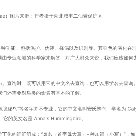
ouldiae）图片来源：作者摄于湖北咸丰二仙岩保护区
多种功能，包括保护、伪装、择偶以及识别等。其羽色的演化在
题由专业领域的科学家来解答。对广大群众来说，我们应该如何
布。查询时，既可以用它的中文名去查询，也可以用学名去查询
我们还需要对鸟类的命名有基本的了解。
隐秘鸟”等名字并不专业，它的中文名叫安氏蜂鸟，学名为 Caly
文名是 Anna's Hummingbird。
丁化的词汇组成：“属名（首字母大写）+种加词（小写）”，如