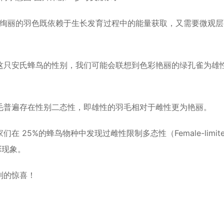
”。绚丽的羽色既依赖于生长发育过程中的能量获取，又需要微观
这只安氏蜂鸟的性别，我们可能会联想到色彩艳丽的绿孔雀为雄
毛普遍存在性别二态性，即雄性的羽毛相对于雌性更为艳丽。
25%的蜂鸟物种中发现过雌性限制多态性（Female-limite
彩现象。
到的惊喜！