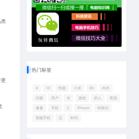
鸟类
热门标签
中更
9
10
性能
小米
80
内存
问题
用户
水
骁龙
的人
美国
优
像素
手机
3
iPhone
特斯拉
智能手机
元
时间