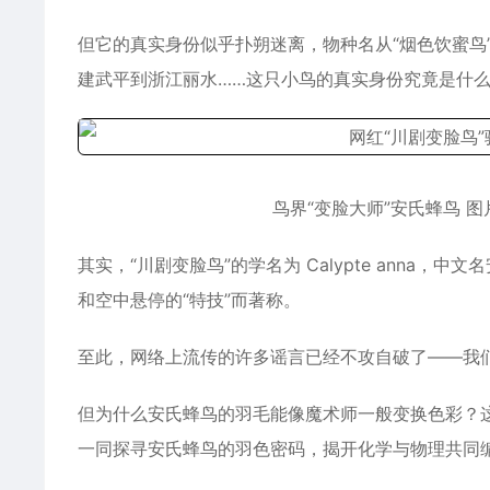
但它的真实身份似乎扑朔迷离，物种名从“烟色饮蜜鸟”“
建武平到浙江丽水……这只小鸟的真实身份究竟是什么
鸟界“变脸大师”安氏蜂鸟 图
其实，“川剧变脸鸟”的学名为 Calypte anna，
和空中悬停的“特技”而著称。
至此，网络上流传的许多谣言已经不攻自破了——我
但为什么安氏蜂鸟的羽毛能像魔术师一般变换色彩？
一同探寻安氏蜂鸟的羽色密码，揭开化学与物理共同