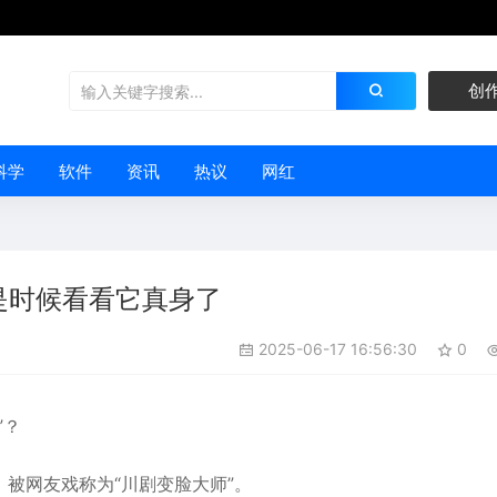
创
科学
软件
资讯
热议
网红
是时候看看它真身了
2025-06-17 16:56:30
0
”？
被网友戏称为“川剧变脸大师”。