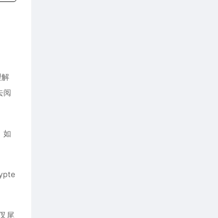
理解
去阅
。如
pte
叉尾