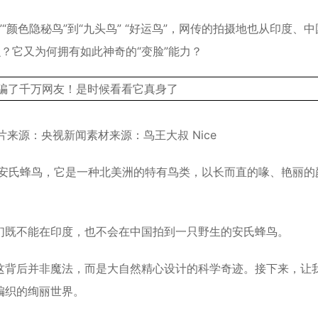
颜色隐秘鸟”到“九头鸟” “好运鸟”，网传的拍摄地也从印度、中
？它又为何拥有如此神奇的“变脸”能力？
片来源：央视新闻素材来源：鸟王大叔 Nice
中文名安氏蜂鸟，它是一种北美洲的特有
鸟类
，以长而直的喙、艳丽的
们既不能在印度，也不会在中国拍到一只野生的安氏蜂鸟。
这背后并非魔法，而是大自然精心设计的科学奇迹。接下来，让
编织的绚丽世界。