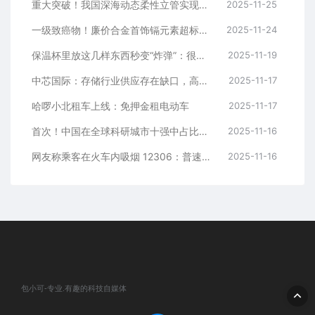
重大突破！我国深海动态柔性立管实现自主化生产
2025-11-25
一级致癌物！廉价合金首饰镉元素超标9000多倍
2025-11-24
保温杯里放这几样东西秒变“炸弹”：很多人都在做
2025-11-19
中芯国际：存储行业供应存在缺口，高价位态势将持续
2025-11-17
哈啰小北租车上线：免押金租电动车
2025-11-17
首次！中国在全球科研城市十强中占比超半
2025-11-16
网友称乘客在火车内吸烟 12306：普速列车车厢连接处允许吸烟
2025-11-16
包小可-专业.有趣的科技自媒体