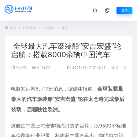
登录
首页
科学动态
生活百科
正文
全球最大汽车滚装船“安吉宏盛”轮
启航：搭载8000余辆中国汽车
包小可
生活百科
2025-06-17 17:48:18
0
969
电脑知识网6月17日消息，据媒体报道，
全球装载量
最大的
汽车
滚装船“安吉宏盛”轮在太仓港完成最后
装载，启程驶往欧洲。
这艘由中国上汽安吉物流订造的巨轮，以9500个标准
车位刷新行业纪录，标志着中国汽车出口物流能力迈