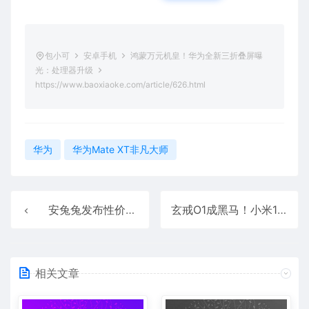
包小可
安卓手机
鸿蒙万元机皇！华为全新三折叠屏曝
光：处理器升级
https://www.baoxiaoke.com/article/626.html
华为
华为Mate XT非凡大师
安兔兔发布性价比排行榜：3K档荣耀GT Pro断崖式第一！
玄戒O1成黑马！小米15S Pro杀入5月新机性能榜前五
相关文章