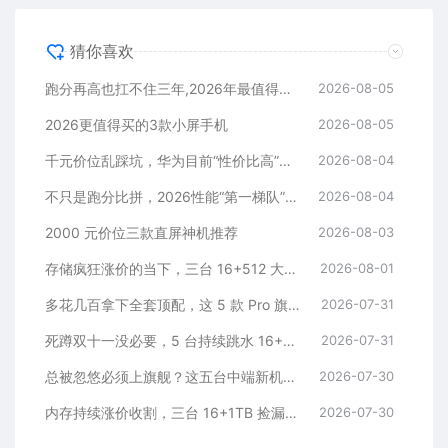
猜你喜欢
跑分再高也扛不住三年,2026年最值得长期用的5款手机
2026-08-05
2026更值得买的3款小屏手机
2026-08-05
千元价位乱踩坑，华为目前“性价比高”的3款手机
2026-08-04
不只是跑分比拼，2026性能“第一梯队”的旗舰手机
2026-08-04
2000 元价位三款直屏神机推荐
2026-08-03
存储疯狂涨价的当下，三台 16+512 大存储旗舰，一步告别清内存内耗
2026-08-01
多花几百拿下全套顶配，这 5 款 Pro 旗舰，一步到位用好多年
2026-07-31
死蹲双十一没必要，5 台持续跳水 16+512 机型，一步稳用五年
2026-07-31
总被忽悠必须上旗舰？这五台中端新机，踏踏实实流畅五年
2026-07-30
内存持续涨价收割，三台 16+1TB 捡漏神机，安稳流畅用五年
2026-07-30