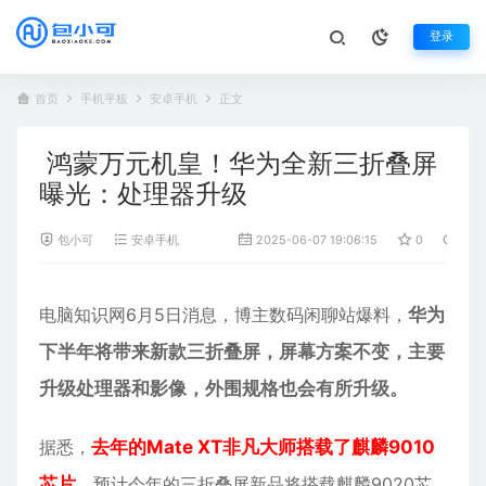
登录
首页
手机平板
安卓手机
正文
鸿蒙万元机皇！华为全新三折叠屏
曝光：处理器升级
包小可
安卓手机
2025-06-07 19:06:15
0
641
电脑知识网6月5日消息，博主数码闲聊站爆料，
华为
下半年将带来新款三折叠屏，屏幕方案不变，主要
升级处理器和影像，外围规格也会有所升级。
据悉，
去年的Mate XT非凡大师搭载了麒麟9010
芯片
，预计今年的三折叠屏新品将搭载麒麟9020芯