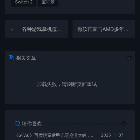
Switch 2
宝可梦
各种游戏掌机值得入手吗 四个原因让你做等等党
微软官宣与AMD多年芯片合作！共同开发未来Xbox硬件
相关文章
加载失败，请刷新页面重试
猜你喜欢
《GTA6》再度跳票后甲亢哥崩溃大叫：等它发售我都要娶妻生子了！
2025-11-07