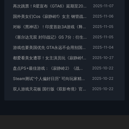
再次跳票！R星宣布《GTA6》延期至2026年11月19日发售
2025-11-07
国外美女们Cos《寂静岭f》女主 钢管战神的压迫感
2025-11-06
对标《黑神话》！印度首款3A游戏《释放阿凡达》团队专访：不只有摸头闪避
2025-11-05
《塞尔达无双 封印战记》GS 7分：衍生系列巅峰之作
2025-11-05
游戏也要美国优先 GTA永远不会用别国做舞台：2大特色无可替代
2025-11-04
都爱看美女遭罪！女主演员玩《寂静岭f》播放量猛涨
2025-10-27
盘点PS+最佳游戏：《寂静岭2》《战神5》等
2025-10-22
Steam测试“个人偏好日历” 可向玩家精准推荐新游发售时间
2025-10-22
双人游戏天花板 国行版《双影奇境》官宣
2025-10-22