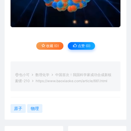
收藏 (0)
点赞 (
0
)
包小可
数理化学
中国首次！我国科学家成功合成新核
素镤-210
https://www.baoxiaoke.com/article/661.html
原子
物理