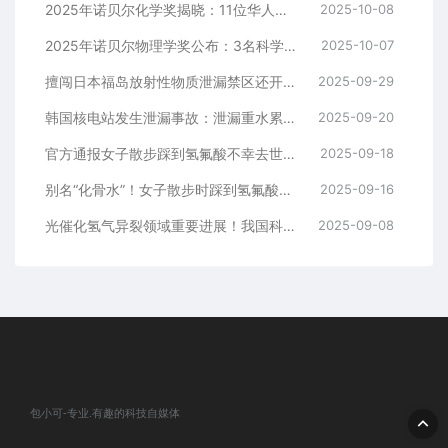
2025年诺贝尔化学奖揭晓：11位华人曾获诺贝尔奖 上一位是10年前的屠呦呦
2025-10-08
2025年诺贝尔物理学奖公布：3名科学家平分836万元奖金
2025-10-07
擅闯日本福岛放射性物质泄漏禁区还开直播：三名乌克兰网红被逮捕
2025-09-29
韩国核电站发生泄漏事故：泄漏重水累计约265千克
2025-09-20
官方通报女子散步踩到氢氟酸不幸去世：已第一时间介入调查
2025-09-18
别名“化骨水”！女子散步时踩到氢氟酸后不幸去世
2025-09-16
光催化氢气异裂领域重要进展！我国科研团队实现常温氢气异裂
2025-09-08
包小可-专业.有趣的科技自媒体