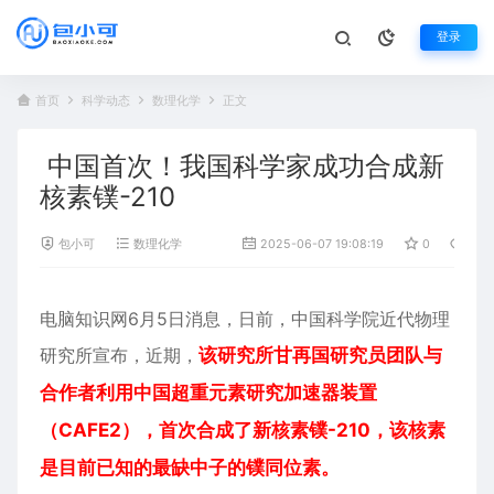
登录
首页
科学动态
数理化学
正文
中国首次！我国科学家成功合成新
核素镤-210
包小可
数理化学
2025-06-07 19:08:19
0
1,73
电脑知识网6月5日消息，日前，中国科学院近代
物理
研究所宣布，近期，
该研究所甘再国研究员团队与
合作者利用中国超重元素研究加速器装置
（CAFE2），首次合成了新核素镤-210，该核素
是目前已知的最缺中子的镤同位素。