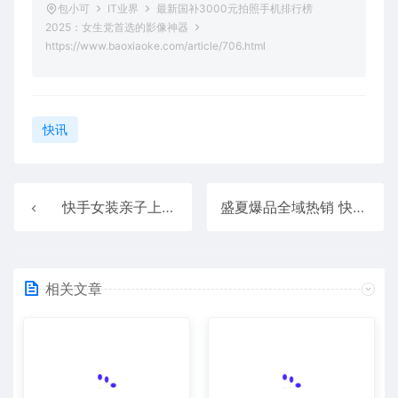
包小可
IT业界
最新国补3000元拍照手机排行榜
2025：女生党首选的影像神器
https://www.baoxiaoke.com/article/706.html
快讯
快手女装亲子上线年度IP了不起的老板娘 全面打造主播生态
盛夏爆品全域热销 快手磁力引擎“清凉一夏焕新计划”引爆消暑经济
相关文章