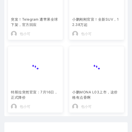
突发！Telegram 遭苹果全球
小鹏刚刚官宣！全新SUV，1
下架，官方回应
2.38万起
包小可
包小可
特斯拉突然官宣：7月16日，
小鹏MONA L03上市，这价
正式降价
格有点香啊
包小可
包小可