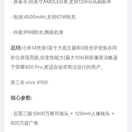
· 屏幕:6.36英寸AMOLED屏,支持120Hz高刷新率
· 电池:4500mAh,支持67W快充
· 外观:IP68防水,陶瓷机身
总结:
小米14凭借1英寸大底主摄和3倍光学变焦在同
价位表现亮眼,但变焦能力(最大10X)和影像算法略逊
于荣耀400 Pro,更适合追求简洁设计的用户。
第三名:vivo X100
核心参数:
· 后置三摄:5000万蔡司镜头 + 120mm人像镜头 +
800万超广角