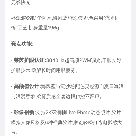
无线快充
外观:IP69防尘防水,海风蓝/流沙粉配色采用“流光织
锦”工艺,机身重量196g
亮点功能:
·
莱茵护眼认证:
3840Hz超高频PWM调光,干眼友好
护眼技术,缓解长时间用眼疲劳。
·
高颜值设计:
海风蓝与流沙粉配色灵感源自夏日海浪
与浪漫意象,柔雾质感金属边框触控不留痕。
·
影像创新:
支持2K级满帧Live Photo动态照片,胶片
模拟人像风格及6种经典胶片滤镜,轻松打造电影感大
片。