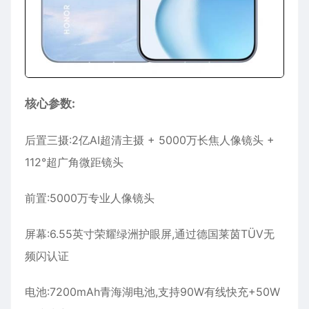
核心参数:
后置三摄:2亿AI超清主摄 + 5000万长焦人像镜头 +
112°超广角微距镜头
前置:5000万专业人像镜头
屏幕:6.55英寸荣耀绿洲护眼屏,通过德国莱茵TÜV无
频闪认证
电池:7200mAh青海湖电池,支持90W有线快充+50W